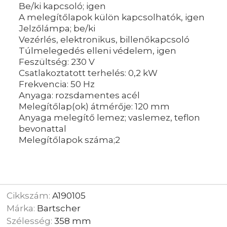
Be/ki kapcsoló; igen
A melegítőlapok külön kapcsolhatók, igen
Jelzőlámpa; be/ki
Vezérlés, elektronikus, billenőkapcsoló
Túlmelegedés elleni védelem, igen
Feszültség: 230 V
Csatlakoztatott terhelés: 0,2 kW
Frekvencia: 50 Hz
Anyaga: rozsdamentes acél
Melegítőlap(ok) átmérője: 120 mm
Anyaga melegítő lemez; vaslemez, teflon
bevonattal
Melegítőlapok száma;2
Cikkszám:
A190105
Márka:
Bartscher
Szélesség:
358 mm