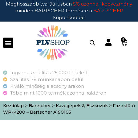
Meghosszabbítva: Júliusban
5% azonnali kedvezmény
minden BARTSCHER termékre a
BARTSCHER
kuponkóddal.
0
Ingyenes szállítás 25.000 Ft felett
Szállítás 1-8 munkanapon belül
Kiváló minőség alacsony árakon
Több mint 1000 termék azonnal raktáron
Kezdőlap
>
Bartscher
>
Kávégépek & Eszközök
> Fazékfűtő
WP-K200 – Bartscher A190105