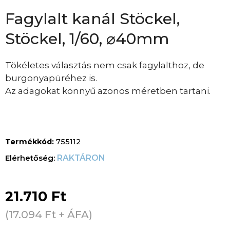
Fagylalt kanál Stöckel,
Stöckel, 1/60, ⌀40mm
Tökéletes választás nem csak fagylalthoz, de
burgonyapüréhez is.
Az adagokat könnyű azonos méretben tartani.
Termékkód:
755112
RAKTÁRON
21.710
Ft
(
17.094
Ft
+ ÁFA)