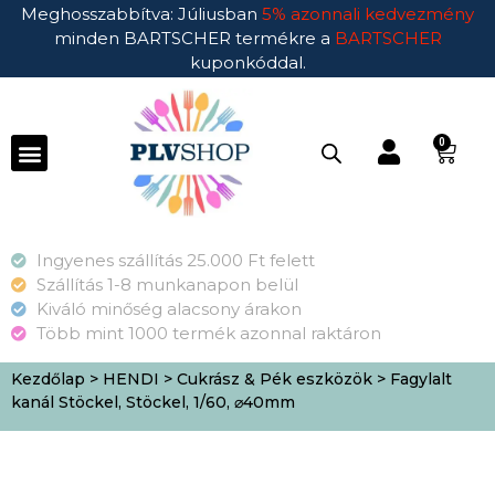
Meghosszabbítva: Júliusban
5% azonnali kedvezmény
minden BARTSCHER termékre a
BARTSCHER
kuponkóddal.
0
Ingyenes szállítás 25.000 Ft felett
Szállítás 1-8 munkanapon belül
Kiváló minőség alacsony árakon
Több mint 1000 termék azonnal raktáron
Kezdőlap
>
HENDI
>
Cukrász & Pék eszközök
> Fagylalt
kanál Stöckel, Stöckel, 1/60, ⌀40mm