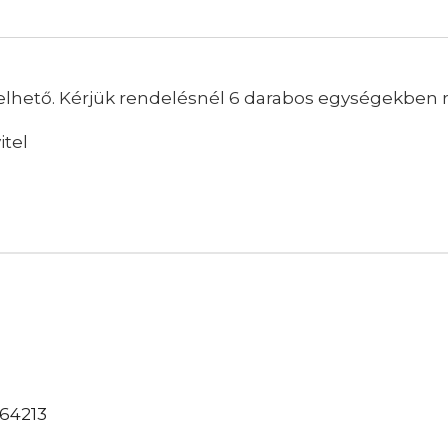
hető. Kérjük rendelésnél 6 darabos egységekben 
itel
64213