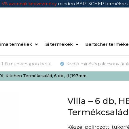
n
5% azonnali kedvezmény
minden BARTSCHER termékre 
ima termékek
iSi termékek
Bartscher termék
ás 1-8 munkanapon belül
Kiváló minőség alacsony ára
DI, Kitchen Termékcsalád, 6 db., (L)197mm
Villa – 6 db, 
Termékcsalád,
Kézzel polírozott, tükörf