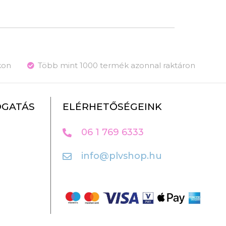
kon
Több mint 1000 termék azonnal raktáron
OGATÁS
ELÉRHETŐSÉGEINK
06 1 769 6333
info@plvshop.hu