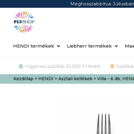
Meghosszabbítva: Júliusba
HENDI termékek
Liebherr termékek
Max
Ingyenes szállítás 25.000 Ft felett
Szállít
Kezdőlap
>
HENDI
>
Asztali kellékek
> Villa – 6 db, HEN