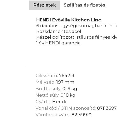
Részletek
Szállítás és fizetés
HENDI Evővilla Kitchen Line
6 darabos egységcsomagban rendel
Rozsdamentes acél
Kézzel polírozott, stílusos fényes kiv
1 év HENDI garancia
Cikkszám:
764213
Mélység:
197 mm
Bruttó súly:
0.19 kg
Nettó súly:
0.18 kg
Gyártó:
Hendi
Vonalkód / GTIN azonosító:
87113697
Vámtarifaszám:
82159910