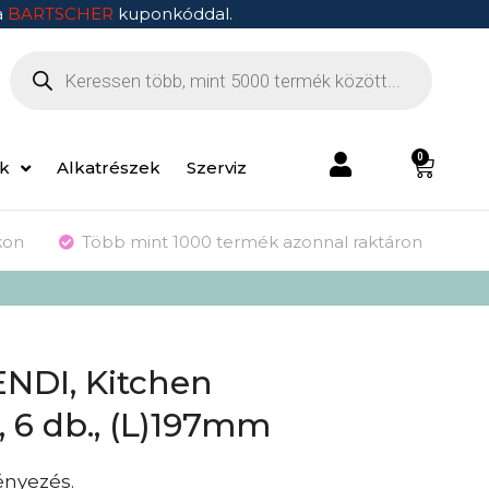
a
BARTSCHER
kuponkóddal.
0
ek
Alkatrészek
Szerviz
kon
Több mint 1000 termék azonnal raktáron
HENDI, Kitchen
 6 db., (L)197mm
ényezés.