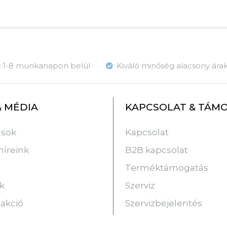
ás 1-8 munkanapon belül
Kiváló minőség alacsony ára
& MÉDIA
KAPCSOLAT & TÁM
usok
Kapcsolat
híreink
B2B kapcsolat
Terméktámogatás
k
Szerviz
 akció
Szervizbejelentés