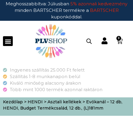
Meghosszabbítva: Júliusban
5% azonnali kedvezmény
minden BARTSCHER termékre a
BARTSCHER
kuponkóddal.
0
Ingyenes szállítás 25.000 Ft felett
Szállítás 1-8 munkanapon belül
Kiváló minőség alacsony árakon
Több mint 1000 termék azonnal raktáron
Kezdőlap
>
HENDI
>
Asztali kellékek
> Evőkanál – 12 db,
HENDI, Budget Termékcsalád, 12 db., (L)181mm