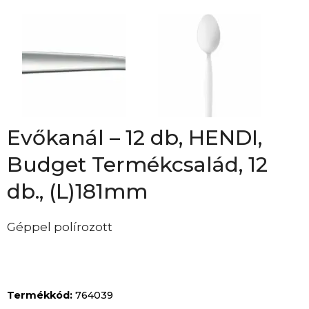
Evőkanál – 12 db, HENDI,
Budget Termékcsalád, 12
db., (L)181mm
Géppel polírozott
Termékkód:
764039