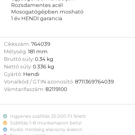
Rozsdamentes acél
Mosogatógépben mosható
1 év HENDI garancia
Cikkszám:
764039
Mélység:
181 mm
Bruttó súly:
0.34 kg
Nettó súly:
0.336 kg
Gyártó:
Hendi
Vonalkód / GTIN azonosító:
8711369764039
Vámtarifaszám:
82119100
Ingyenes szállítás 25.000 Ft felett
Szállítás 1-8 munkanapon belül
Kiváló minőség alacsony árakon