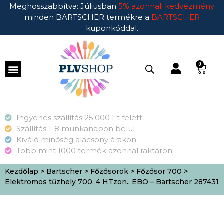
Meghosszabbítva: Júliusban
5% azonnali kedvezmény
minden BARTSCHER termékre a
BARTSCHER
kuponkóddal.
0
Ingyenes szállítás 25.000 Ft felett
Szállítás 1-8 munkanapon belül
Kiváló minőség alacsony árakon
Több mint 1000 termék azonnal raktáron
Kezdőlap
>
Bartscher
>
Főzősorok
>
Főzősor 700
>
Elektromos tűzhely 700, 4 HTzon., EBO – Bartscher 287431