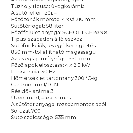
Tűzhely típusa: üvegkerámia
A sütő jellemzői; –
Főzőzónák mérete: 4 x Ø 210 mm
Sütőtérfogat: 58 liter
Főzőfelület anyaga: SCHOTT CERAN®
Típus; szabadon álló eszköz
Sütőfunkciók; levegő keringtetés
850 mm-től állítható magasságú
Az üveglap mélysége: 550 mm
Főzőlapok elosztása: 4 x 2,3 kW
Frekvencia: 50 Hz
Hőmérséklet tartomány 300 °C-ig
Gastronorm;1/1 GN
Résidők száma;3
Üzemmód; elektromos
A sütőtér anyaga: rozsdamentes acél
Sorozat;700
Sütő szélessége: 535 mm