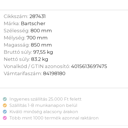
Cikkszám:
287431
Márka:
Bartscher
Szélesség:
800 mm
Mélység:
700 mm
Magasság:
850 mm
Bruttó súly:
97,55 kg
Nettó súly:
83.2 kg
Vonalkód / GTIN azonosító:
4015613697475
Vámtarifaszám:
84198180
Ingyenes szállítás 25.000 Ft felett
Szállítás 1-8 munkanapon belül
Kiváló minőség alacsony árakon
Több mint 1000 termék azonnal raktáron