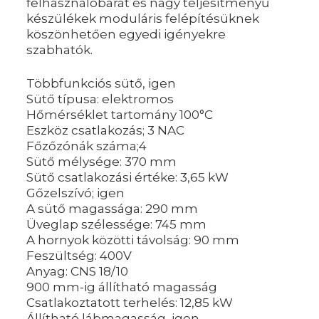
felhasználóbarát és nagy teljesítményű
készülékek moduláris felépítésüknek
köszönhetően egyedi igényekre
szabhatók.
Többfunkciós sütő, igen
Sütő típusa: elektromos
Hőmérséklet tartomány 100°C
Eszköz csatlakozás; 3 NAC
Főzőzónák száma;4
Sütő mélysége: 370 mm
Sütő csatlakozási értéke: 3,65 kW
Gőzelszívó; igen
A sütő magassága: 290 mm
Üveglap szélessége: 745 mm
A hornyok közötti távolság: 90 mm
Feszültség: 400V
Anyag: CNS 18/10
900 mm-ig állítható magasság
Csatlakoztatott terhelés: 12,85 kW
Állítható lábmagasság, igen