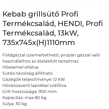
Kebab grillsütő Profi
Termékcsalád, HENDI, Profi
Termékcsalád, 13kW,
735x745x(H)1110mm
Földgázzal üzemeltethető, propán gázzal való
használathoz az átalakítót tartalmaz.
Hőelemel ellátva.
Sütési távolság állítható.
Gázégők teljesítménye: 12 kW.
Hővisszaverő lapokkal szállítva.
Grill hosszúsága: 900 mm.
Kapacitás: max 80 kg.
Súlya: 30 kg.