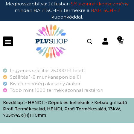
Meghosszabbítva: Júliusban
5% azonnali kedvezmény
minden BARTSCHER termékre a
BARTSCHER
kuponkóddal.
0
Ingyenes szállítás 25.000 Ft felett
Szállítás 1-8 munkanapon belül
Kiváló minőség alacsony árakon
Több mint 1000 termék azonnal raktáron
Kezdőlap
>
HENDI
>
Gépek és kellékeik
> Kebab grillsütő
Profi Termékcsalád, HENDI, Profi Termékcsalád, 13kW,
735x745x(H)1110mm