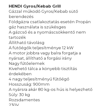
HENDI Gyros/Kebab Grill
Gázzal működő Gyros/Kebab sütő
berendezés
Földgázra csatlakoztatás esetén Propán
gáz használata is szükésges
A gázcső és a nyomáscsökkentő nem
tartozék
Állítható távolásg
A fütőégők teljesítménye 12 kW
A motor jobbra vagy balra forgatja a
nyársat, állítható a forgási irány
Nagy fűtőelemek
Kivehető tálca a könyebb tisztítás
érdekében
4 nagy teljesítményű fűtőégő
Hosszuság: 900mm
A nyársra akár 80 kg-os hús is helyezhető
Súly: 30 kg
Rozsdamentes
230V