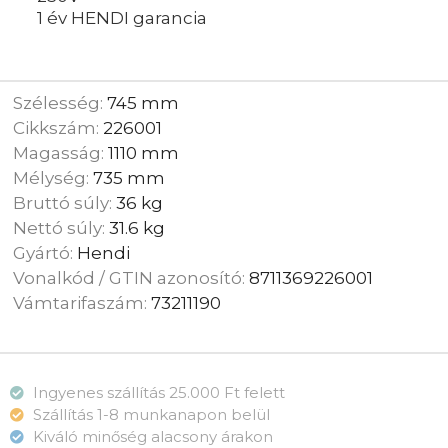
1 év HENDI garancia
Szélesség:
745 mm
Cikkszám:
226001
Magasság:
1110 mm
Mélység:
735 mm
Bruttó súly:
36 kg
Nettó súly:
31.6 kg
Gyártó:
Hendi
Vonalkód / GTIN azonosító:
8711369226001
Vámtarifaszám:
73211190
Ingyenes szállítás 25.000 Ft felett
Szállítás 1-8 munkanapon belül
Kiváló minőség alacsony árakon