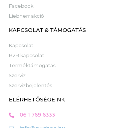
Facebook
Liebherr akció
KAPCSOLAT & TÁMOGATÁS
Kapcsolat
B2B kapcsolat
Terméktámogatás
Szerviz
Szervizbejelentés
ELÉRHETŐSÉGEINK
06 1 769 6333