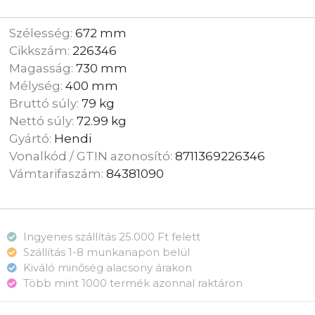
Szélesség:
672 mm
Cikkszám:
226346
Magasság:
730 mm
Mélység:
400 mm
Bruttó súly:
79 kg
Nettó súly:
72.99 kg
Gyártó:
Hendi
Vonalkód / GTIN azonosító:
8711369226346
Vámtarifaszám:
84381090
Ingyenes szállítás 25.000 Ft felett
Szállítás 1-8 munkanapon belül
Kiváló minőség alacsony árakon
Több mint 1000 termék azonnal raktáron