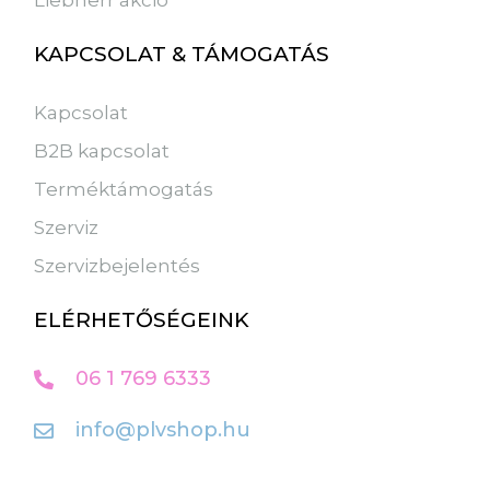
Liebherr akció
KAPCSOLAT & TÁMOGATÁS
Kapcsolat
B2B kapcsolat
Terméktámogatás
Szerviz
Szervizbejelentés
ELÉRHETŐSÉGEINK
06 1 769 6333
info@plvshop.hu