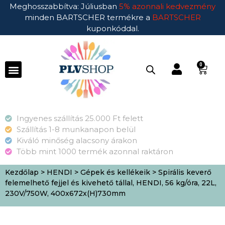
Meghosszabbítva: Júliusban
5% azonnali kedvezmény
minden BARTSCHER termékre a
BARTSCHER
kuponkóddal.
0
Ingyenes szállítás 25.000 Ft felett
Szállítás 1-8 munkanapon belül
Kiváló minőség alacsony árakon
Több mint 1000 termék azonnal raktáron
Kezdőlap
>
HENDI
>
Gépek és kellékeik
> Spirális keverő
felemelhető fejjel és kivehető tállal, HENDI, 56 kg/óra, 22L,
230V/750W, 400x672x(H)730mm