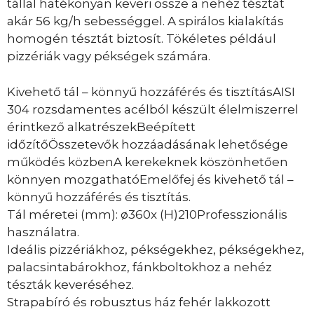
tállal hatékonyan keveri össze a nehéz tésztát
akár 56 kg/h sebességgel. A spirálos kialakítás
homogén tésztát biztosít. Tökéletes például
pizzériák vagy pékségek számára.
Kivehető tál – könnyű hozzáférés és tisztításAISI
304 rozsdamentes acélból készült élelmiszerrel
érintkező alkatrészekBeépített
időzítőÖsszetevők hozzáadásának lehetősége
működés közbenA kerekeknek köszönhetően
könnyen mozgathatóEmelőfej és kivehető tál –
könnyű hozzáférés és tisztítás.
Tál méretei (mm): ø360x (H)210Professzionális
használatra.
Ideális pizzériákhoz, pékségekhez, pékségekhez,
palacsintabárokhoz, fánkboltokhoz a nehéz
tészták keveréséhez.
Strapabíró és robusztus ház fehér lakkozott