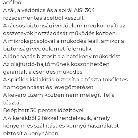
acélból.
A tál, a védőrács és a spirál AISI 304
rozsdamentes acélból készült.
A rácsos biztonsági védőelem megkönnyíti az
összetevők hozzáadását működés közben.
A mikrokapcsolóval a működés leáll, amikor a
biztonsági védőelemet felemelik.
A lánchajtás biztosítja a hatékony működést.
Az olajfürdő-hajtóműnek köszönhetően
garantált a csendes működés.
A spirálos kialakítás biztosítja a tészta tökéletes
homogenitását és levegőztetését.
A keverő üzem közben nem melegíti fel a
tésztát.
Beépített 30 perces időzítővel.
A 4 kerékből 2 fékkel rendelkezik, amely
kényelmes szállítást és könnyű használatot
biztosít a konyhában.