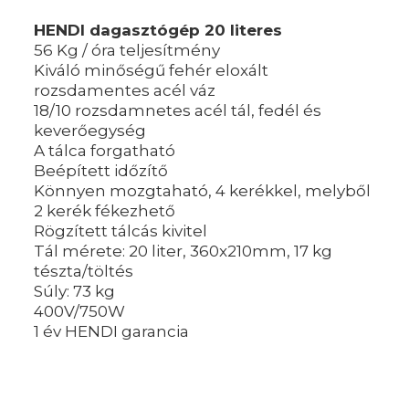
HENDI dagasztógép 20 literes
56 Kg / óra teljesítmény
Kiváló minőségű fehér eloxált
rozsdamentes acél váz
18/10 rozsdamnetes acél tál, fedél és
keverőegység
A tálca forgatható
Beépített időzítő
Könnyen mozgtaható, 4 kerékkel, melyből
2 kerék fékezhető
Rögzített tálcás kivitel
Tál mérete: 20 liter, 360x210mm, 17 kg
tészta/töltés
Súly: 73 kg
400V/750W
1 év HENDI garancia