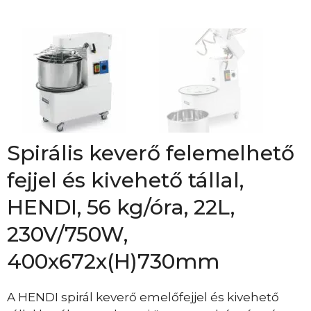
Spirális keverő felemelhető
fejjel és kivehető tállal,
HENDI, 56 kg/óra, 22L,
230V/750W,
400x672x(H)730mm
A HENDI spirál keverő emelőfejjel és kivehető