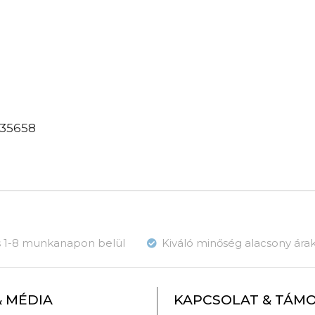
735658
ás 1-8 munkanapon belül
Kiváló minőség alacsony ára
& MÉDIA
KAPCSOLAT & TÁM