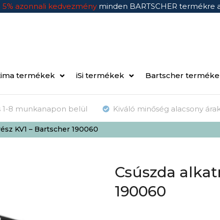
n
5% azonnali kedvezmény
minden BARTSCHER termékre 
ima termékek
iSi termékek
Bartscher termék
ás 1-8 munkanapon belül
Kiváló minőség alacsony ára
rész KV1 – Bartscher 190060
Csúszda alkat
190060