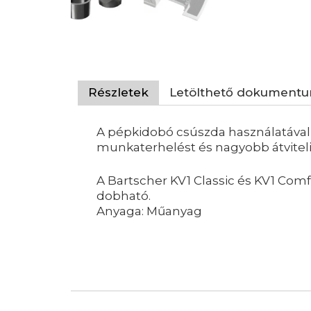
Részletek
Letölthető dokument
A pépkidobó csúszda használatával n
munkaterhelést és nagyobb átviteli 
A Bartscher KV1 Classic és KV1 Com
dobható.
Anyaga: Műanyag