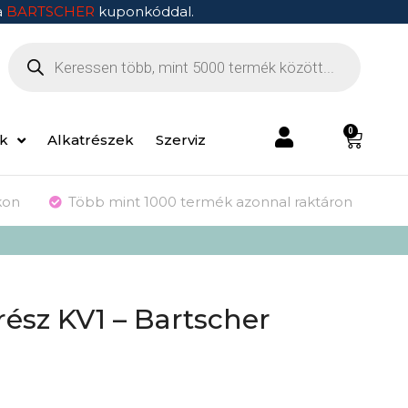
a
BARTSCHER
kuponkóddal.
0
ek
Alkatrészek
Szerviz
kon
Több mint 1000 termék azonnal raktáron
rész KV1 – Bartscher