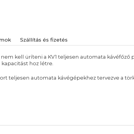
umok
Szállítás és fizetés
em kell üríteni a KV1 teljesen automata kávéfőző pé
kapacitást hoz létre.
fort teljesen automata kávégépekhez tervezve a tö