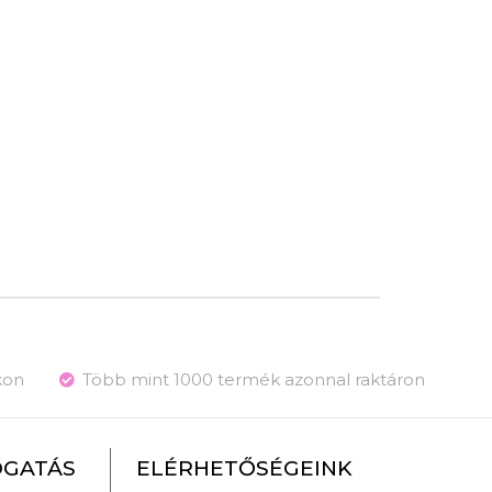
kon
Több mint 1000 termék azonnal raktáron
OGATÁS
ELÉRHETŐSÉGEINK