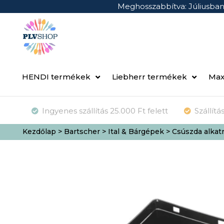
Meghosszabbítva: Júliusba
HENDI termékek
Liebherr termékek
Max
Ingyenes szállítás 25.000 Ft felett
Szállít
Kezdőlap
>
Bartscher
>
Ital & Bárgépek
> Csúszda alkat