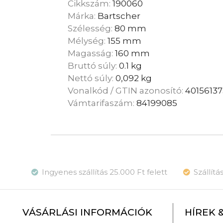
Cikkszám:
190060
Márka:
Bartscher
Szélesség:
80 mm
Mélység:
155 mm
Magasság:
160 mm
Bruttó súly:
0.1 kg
Nettó súly:
0,092 kg
Vonalkód / GTIN azonosító:
4015613
Vámtarifaszám:
84199085
Ingyenes szállítás 25.000 Ft felett
Szállít
VÁSÁRLÁSI INFORMÁCIÓK
HÍREK 