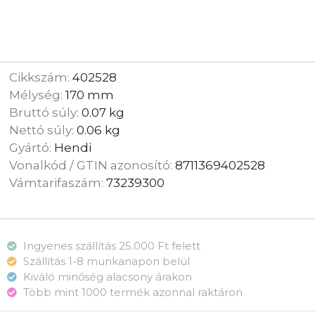
Cikkszám:
402528
Mélység:
170 mm
Bruttó súly:
0.07 kg
Nettó súly:
0.06 kg
Gyártó:
Hendi
Vonalkód / GTIN azonosító:
8711369402528
Vámtarifaszám:
73239300
Ingyenes szállítás 25.000 Ft felett
Szállítás 1-8 munkanapon belül
Kiváló minőség alacsony árakon
Több mint 1000 termék azonnal raktáron