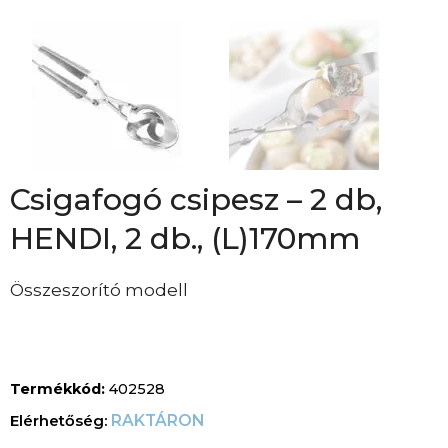
Csigafogó csipesz – 2 db,
HENDI, 2 db., (L)170mm
Összeszorító modell
Termékkód:
402528
RAKTÁRON