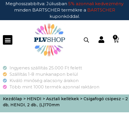
Meghosszabbítva: Júliusban
5% azonnali kedvezmény
minden BARTSCHER termékre a
BARTSCHER
kuponkóddal.
0
Ingyenes szállítás 25.000 Ft felett
Szállítás 1-8 munkanapon belül
Kiváló minőség alacsony árakon
Több mint 1000 termék azonnal raktáron
Kezdőlap
>
HENDI
>
Asztali kellékek
> Csigafogó csipesz – 2
db, HENDI, 2 db., (L)170mm