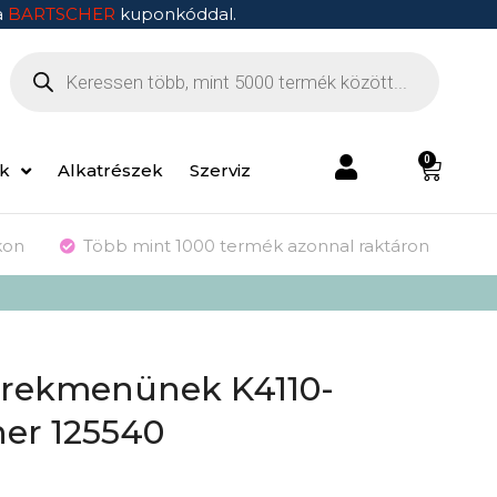
a
BARTSCHER
kuponkóddal.
0
ek
Alkatrészek
Szerviz
kon
Több mint 1000 termék azonnal raktáron
erekmenünek K4110-
her 125540