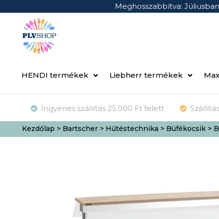
Meghosszabbítva: Júliusba
HENDI termékek
Liebherr termékek
Max
Ingyenes szállítás 25.000 Ft felett
Szállít
Kezdőlap
>
Bartscher
>
Hűtéstechnika
>
Büfékocsik
> B