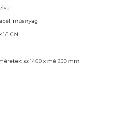
elve
 acél, műanyag
 1/1 GN
 méretek: sz 1460 x mé 250 mm