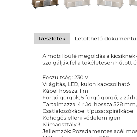
Részletek
Letölthető dokument
A mobil büfé megoldás a kicsiknek –
szolgálják fel a tökéletesen hűtött é
Feszültség: 230 V
Világítás, LED, külön kapcsolható
Kábel hossza: 1 m
Forgó görgők; 5 forgó görgő, 2 zárh
Tartalmazza; 4 rúd: hossza 528 mm
Csatlakozókábel típusa: spirálkábel
Köhögés elleni védelem igen
Klímaosztály;3
Jellemzők: Rozsdamentes acél mosd