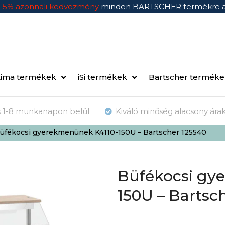
n
5% azonnali kedvezmény
minden BARTSCHER termékre 
ima termékek
iSi termékek
Bartscher termék
ás 1-8 munkanapon belül
Kiváló minőség alacsony ára
üfékocsi gyerekmenünek K4110-150U – Bartscher 125540
Büfékocsi gy
150U – Bartsc