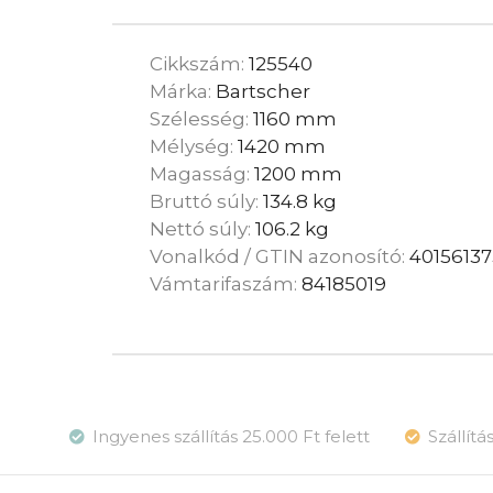
Cikkszám:
125540
Márka:
Bartscher
Szélesség:
1160 mm
Mélység:
1420 mm
Magasság:
1200 mm
Bruttó súly:
134.8 kg
Nettó súly:
106.2 kg
Vonalkód / GTIN azonosító:
4015613
Vámtarifaszám:
84185019
Ingyenes szállítás 25.000 Ft felett
Szállít