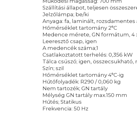
Működési magasság: 700 mm
Szállítási állapot, teljesen összeszer
Jelzőlámpa; be/ki
Anyaga: fa, laminált, rozsdamentes
Hőmérséklet tartomány 2°C
Medence mérete, GN formátum, 4 x
Leeresztő csap, igen
A medencék száma;1
Csatlakoztatott terhelés: 0,356 kW
Tálca csúszó; igen, összecsukható,
Szín; szil
Hőmérséklet tartomány 4°C-ig
Hűtőfolyadék: R290 / 0,060 kg
Nem tartozék; GN tartály
Mélység GN tartály max.150 mm
Hűtés; Statikus
Frekvencia: 50 Hz