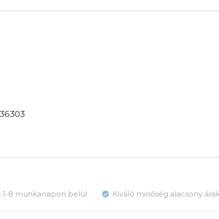
736303
ás 1-8 munkanapon belül
Kiváló minőség alacsony ára