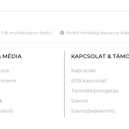
ás 1-8 munkanapon belül
Kiváló minőség alacsony ára
& MÉDIA
KAPCSOLAT & TÁM
usok
Kapcsolat
híreink
B2B kapcsolat
Terméktámogatás
k
Szerviz
 akció
Szervizbejelentés