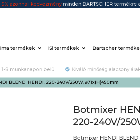
n
5% azonnali kedvezmény
minden BARTSCHER termékre 
ima termékek
iSi termékek
Bartscher termék
ás 1-8 munkanapon belül
Kiváló minőség alacsony ára
NDI BLEND, HENDI, 220-240V/250W, ⌀71x(H)450mm
Botmixer HEN
220-240V/250
Botmixer HENDI BLEND eg