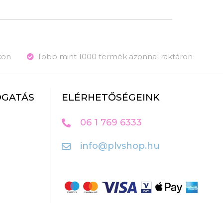
kon
Több mint 1000 termék azonnal raktáron
OGATÁS
ELÉRHETŐSÉGEINK
06 1 769 6333
info@plvshop.hu