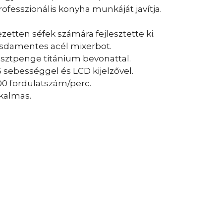
fesszionális konyha munkáját javítja.
zetten séfek számára fejlesztette ki.
sdamentes acél mixerbot.
sztpenge titánium bevonattal.
 sebességgel és LCD kijelzővel.
00 fordulatszám/perc.
lkalmas.