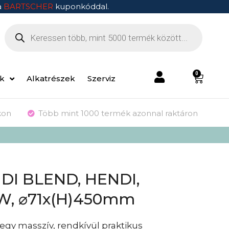
a
BARTSCHER
kuponkóddal.
0
ek
Alkatrészek
Szerviz
kon
Több mint 1000 termék azonnal raktáron
DI BLEND, HENDI,
W, ⌀71x(H)450mm
y masszív, rendkívül praktikus