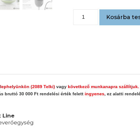
Kosárba te
phelyünkön (2089 Telki)
vagy
következő munkanapra szállítjuk.
 bruttó 30 000 Ft rendelési érték felett
ingyenes
, ez alatti rende
 Line
keverőegység