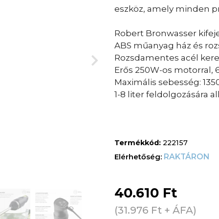
eszköz, amely minden pro
Robert Bronwasser kifeje
ABS műanyag ház és roz
Rozsdamentes acél kere
Erős 250W-os motorral, 6
Maximális sebesség: 135
1-8 liter feldolgozására a
Termékkód:
222157
RAKTÁRON
40.610
Ft
(
31.976
Ft
+ ÁFA)