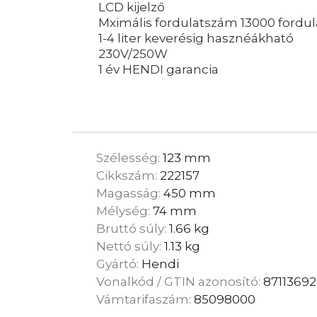
LCD kijelző
Mximális fordulatszám 13000 fordula
1-4 liter keverésig hasznéákható
230V/250W
1 év HENDI garancia
Szélesség:
123 mm
Cikkszám:
222157
Magasság:
450 mm
Mélység:
74 mm
Bruttó súly:
1.66 kg
Nettó súly:
1.13 kg
Gyártó:
Hendi
Vonalkód / GTIN azonosító:
87113692
Vámtarifaszám:
85098000