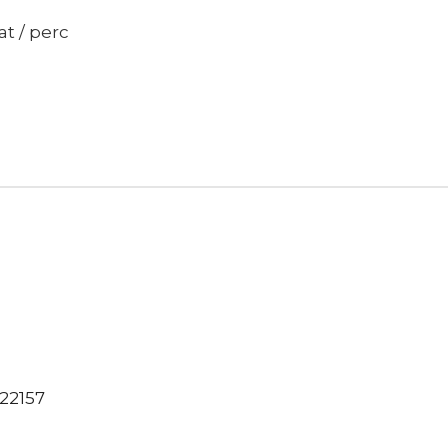
t / perc
22157