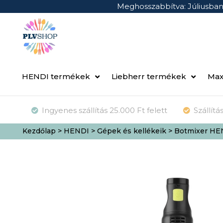
Meghosszabbítva: Júliusba
HENDI termékek
Liebherr termékek
Max
Ingyenes szállítás 25.000 Ft felett
Szállít
Kezdőlap
>
HENDI
>
Gépek és kellékeik
> Botmixer HE