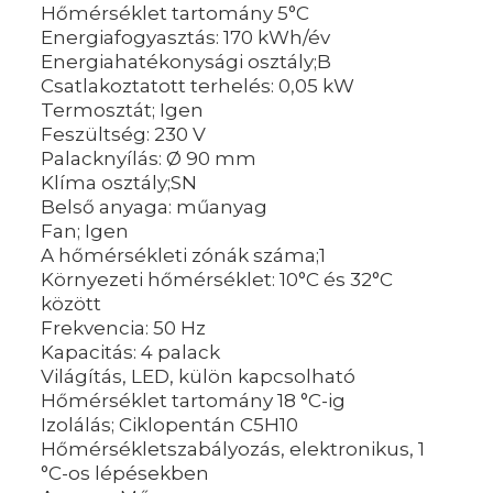
Hőmérséklet tartomány 5°C
Energiafogyasztás: 170 kWh/év
Energiahatékonysági osztály;B
Csatlakoztatott terhelés: 0,05 kW
Termosztát; Igen
Feszültség: 230 V
Palacknyílás: Ø 90 mm
Klíma osztály;SN
Belső anyaga: műanyag
Fan; Igen
A hőmérsékleti zónák száma;1
Környezeti hőmérséklet: 10°C és 32°C
között
Frekvencia: 50 Hz
Kapacitás: 4 palack
Világítás, LED, külön kapcsolható
Hőmérséklet tartomány 18 °C-ig
Izolálás; Ciklopentán C5H10
Hőmérsékletszabályozás, elektronikus, 1
°C-os lépésekben