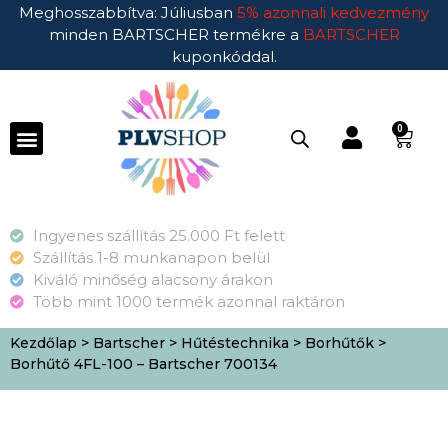
Meghosszabbítva: Júliusban
5% azonnali kedvezmény
minden BARTSCHER termékre a
BARTSCHER
kuponkóddal.
0
Ingyenes szállítás 25.000 Ft felett
Szállítás 1-8 munkanapon belül
Kiváló minőség alacsony árakon
Több mint 1000 termék azonnal raktáron
Kezdőlap
>
Bartscher
>
Hűtéstechnika
>
Borhűtők
>
Borhűtő 4FL-100 – Bartscher 700134