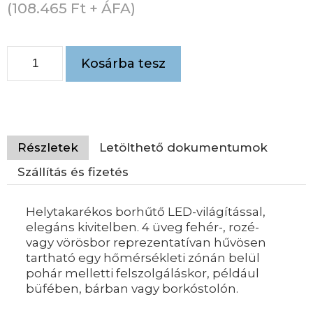
(
108.465
Ft
+ ÁFA)
Kosárba tesz
Részletek
Letölthető dokumentumok
Szállítás és fizetés
Helytakarékos borhűtő LED-világítással,
elegáns kivitelben. 4 üveg fehér-, rozé-
vagy vörösbor reprezentatívan hűvösen
tartható egy hőmérsékleti zónán belül
pohár melletti felszolgáláskor, például
büfében, bárban vagy borkóstolón.