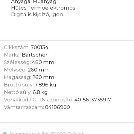
Anyaga: Műanyag
Hűtés;Termoelektromos
Digitális kijelző, igen
Cikkszám:
700134
Márka:
Bartscher
Szélesség:
480 mm
Mélység:
260 mm
Magasság:
260 mm
Bruttó súly:
7,896 kg
Nettó súly:
6.8 kg
Vonalkód / GTIN azonosító:
4015613735917
Vámtarifaszám:
84186900
Ingyenes szállítás 25.000 Ft felett