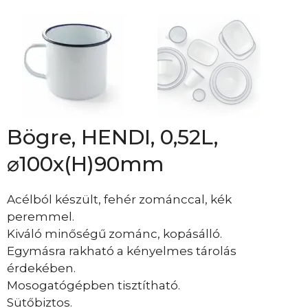
Bögre, HENDI, 0,52L,
⌀100x(H)90mm
Acélból készült, fehér zománccal, kék
peremmel.
Kiváló minőségű zománc, kopásálló.
Egymásra rakható a kényelmes tárolás
érdekében.
Mosogatógépben tisztítható.
Sütőbiztos.