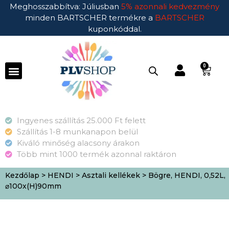
Meghosszabbítva: Júliusban
5% azonnali kedvezmény
minden BARTSCHER termékre a
BARTSCHER
kuponkóddal.
0
Ingyenes szállítás 25.000 Ft felett
Szállítás 1-8 munkanapon belül
Kiváló minőség alacsony árakon
Több mint 1000 termék azonnal raktáron
Kezdőlap
>
HENDI
>
Asztali kellékek
> Bögre, HENDI, 0,52L,
⌀100x(H)90mm