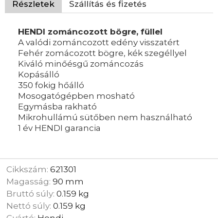
Részletek
Szállítás és fizetés
HENDI zománcozott bögre, füllel
A valódi zománcozott edény visszatért
Fehér zomácozott bögre, kék szegéllyel
Kiváló minőésgű zománcozás
Kopásálló
350 fokig hőálló
Mosogatógépben mosható
Egymásba rakható
Mikrohullámú sütőben nem használható
1 év HENDI garancia
Cikkszám:
621301
Magasság:
90 mm
Bruttó súly:
0.159 kg
Nettó súly:
0.159 kg
Gyártó:
Hendi