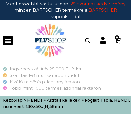
Meghosszabbítva: Júliusban
5% azonnali kedvezmény
minden BARTSCHER termékre a
BARTSCHER
kuponkóddal.
0
Ingyenes szállítás 25.000 Ft felett
Szállítás 1-8 munkanapon belül
Kiváló minőség alacsony árakon
Több mint 1000 termék azonnal raktáron
Kezdőlap
>
HENDI
>
Asztali kellékek
> Foglalt Tábla, HENDI,
reserviert, 130x30x(H)38mm