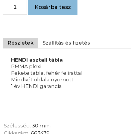
Kosárba tesz
Részletek
Szállítás és fizetés
HENDI asztali tábla
PMMA plexi
Fekete tabla, fehér felirattal
Mindkét oldala nyomott
1 év HENDI garancia
Szélesség:
30 mm
Cikkszám:
663479