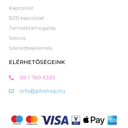
Kapcsolat
B2B kapcsolat
Terméktámogatás
Szerviz
Szervizbejelentés
ELÉRHETŐSÉGEINK
06 1 769 6333
info@plvshop.hu