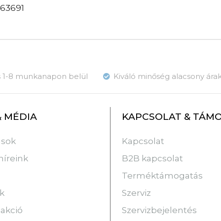
663691
ás 1-8 munkanapon belül
Kiváló minőség alacsony ára
& MÉDIA
KAPCSOLAT & TÁM
usok
Kapcsolat
híreink
B2B kapcsolat
Terméktámogatás
k
Szerviz
 akció
Szervizbejelentés