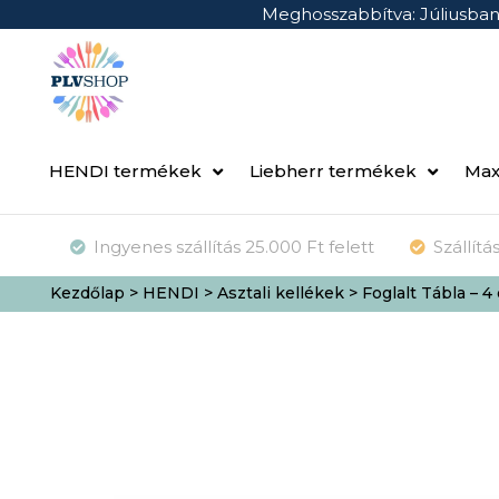
Meghosszabbítva: Júliusba
HENDI termékek
Liebherr termékek
Max
Ingyenes szállítás 25.000 Ft felett
Szállít
Kezdőlap
>
HENDI
>
Asztali kellékek
> Foglalt Tábla – 