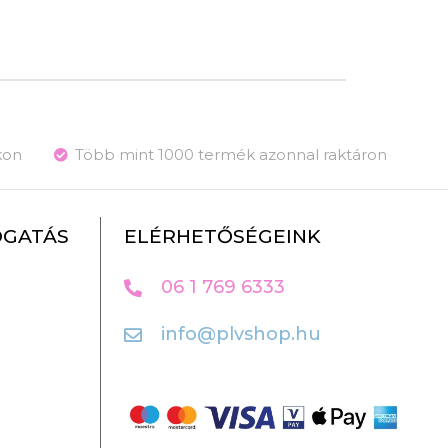
kon
Több mint 1000 termék azonnal raktáron
OGATÁS
ELÉRHETŐSÉGEINK
06 1 769 6333
info@plvshop.hu