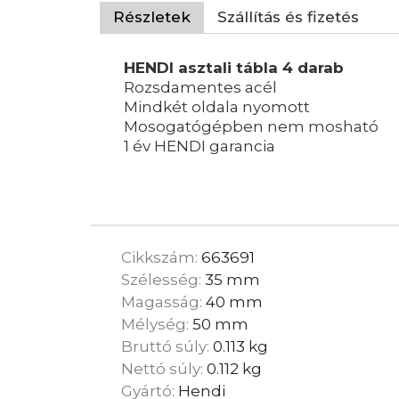
Részletek
Szállítás és fizetés
HENDI asztali tábla 4 darab
Rozsdamentes acél
Mindkét oldala nyomott
Mosogatógépben nem mosható
1 év HENDI garancia
Cikkszám:
663691
Szélesség:
35 mm
Magasság:
40 mm
Mélység:
50 mm
Bruttó súly:
0.113 kg
Nettó súly:
0.112 kg
Gyártó:
Hendi