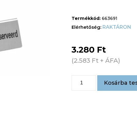
Termékkód:
663691
RAKTÁRON
3.280
Ft
(
2.583
Ft
+ ÁFA)
Kosárba te