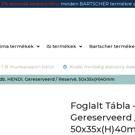
n
5% azonnali kedvezmény
minden BARTSCHER termékre 
ima termékek
iSi termékek
Bartscher termék
ás 1-8 munkanapon belül
Kiváló minőség alacsony ára
4 db, HENDI, Gereserveerd / Reservé, 50x35x(H)40mm
Foglalt Tábla 
Gereserveerd 
50x35x(H)40