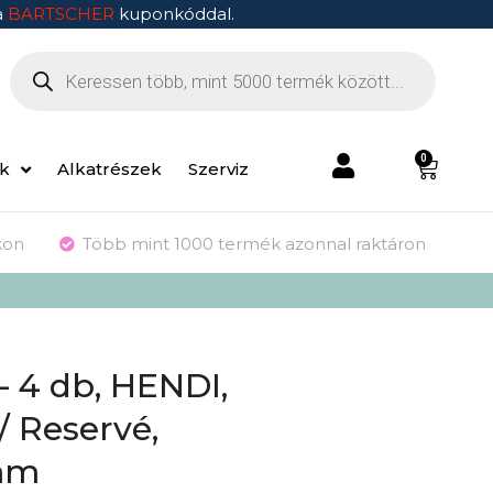
a
BARTSCHER
kuponkóddal.
0
ek
Alkatrészek
Szerviz
kon
Több mint 1000 termék azonnal raktáron
– 4 db, HENDI,
/ Reservé,
mm