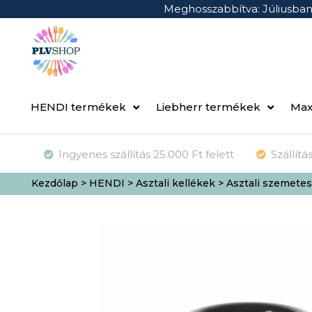
Meghosszabbítva: Júliusba
HENDI termékek
Liebherr termékek
Max
Ingyenes szállítás 25.000 Ft felett
Szállít
Kezdőlap
>
HENDI
>
Asztali kellékek
> Asztali szemete