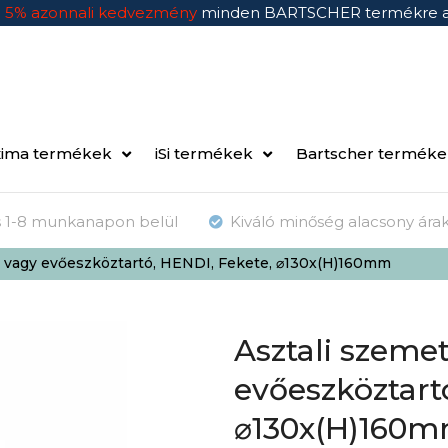
n
5% azonnali kedvezmény
minden BARTSCHER termékre 
ima termékek
iSi termékek
Bartscher termék
ás 1-8 munkanapon belül
Kiváló minőség alacsony ára
s vagy evőeszköztartó, HENDI, Fekete, ⌀130x(H)160mm
Asztali szeme
evőeszköztart
⌀130x(H)160