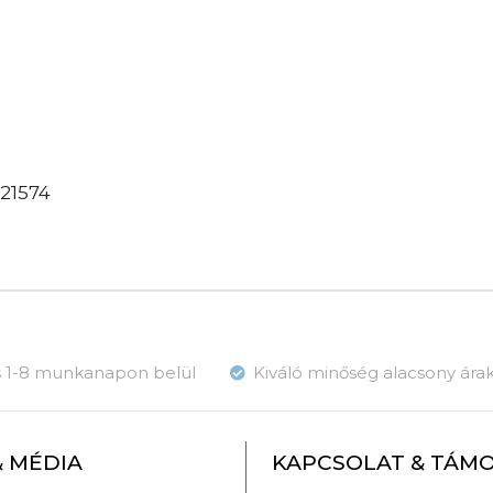
21574
ás 1-8 munkanapon belül
Kiváló minőség alacsony ára
& MÉDIA
KAPCSOLAT & TÁM