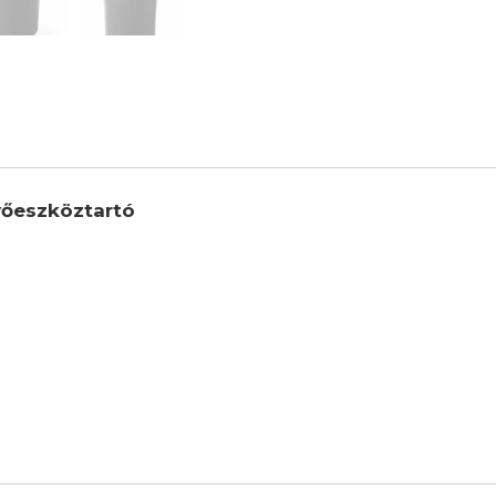
vőeszköztartó