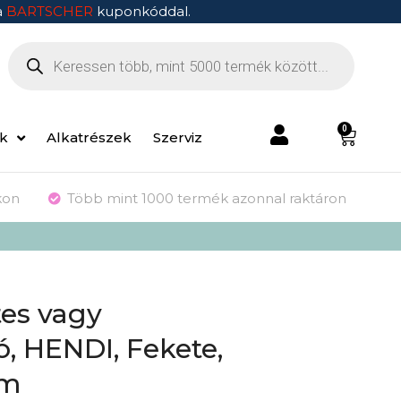
a
BARTSCHER
kuponkóddal.
0
ek
Alkatrészek
Szerviz
kon
Több mint 1000 termék azonnal raktáron
tes vagy
ó, HENDI, Fekete,
mm