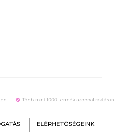
kon
Több mint 1000 termék azonnal raktáron
OGATÁS
ELÉRHETŐSÉGEINK