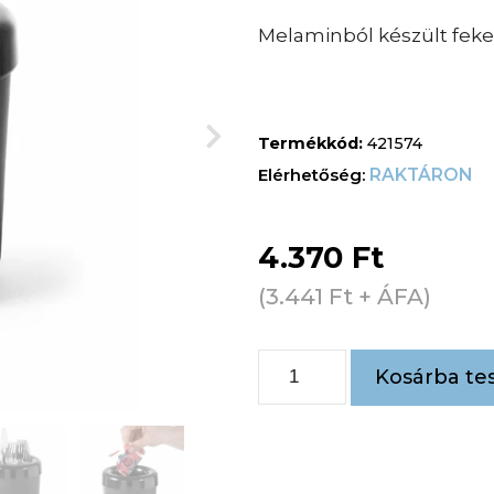
Melaminból készült feket
Termékkód:
421574
RAKTÁRON
4.370
Ft
(
3.441
Ft
+ ÁFA)
Kosárba te