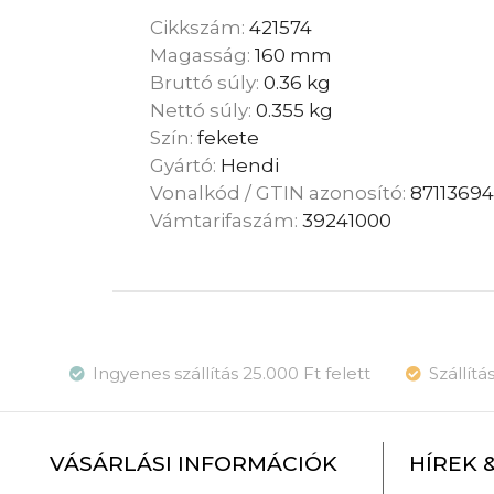
Cikkszám:
421574
Magasság:
160 mm
Bruttó súly:
0.36 kg
Nettó súly:
0.355 kg
Szín:
fekete
Gyártó:
Hendi
Vonalkód / GTIN azonosító:
87113694
Vámtarifaszám:
39241000
Ingyenes szállítás 25.000 Ft felett
Szállít
VÁSÁRLÁSI INFORMÁCIÓK
HÍREK 