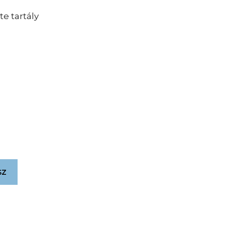
e tartály
sz