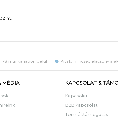
32149
ás 1-8 munkanapon belül
Kiváló minőség alacsony ára
& MÉDIA
KAPCSOLAT & TÁM
usok
Kapcsolat
híreink
B2B kapcsolat
Terméktámogatás