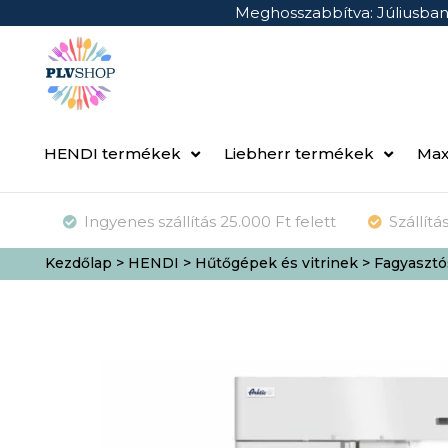
Meghosszabbítva: Júliusba
HENDI termékek
Liebherr termékek
Max
Ingyenes szállítás 25.000 Ft felett
Szállít
Kezdőlap
>
HENDI
>
Hűtőgépek és vitrinek
> Fagyasztó