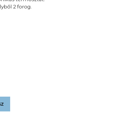
lyből 2 forog.
sz