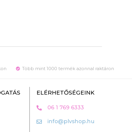
kon
Több mint 1000 termék azonnal raktáron
OGATÁS
ELÉRHETŐSÉGEINK
06 1 769 6333
info@plvshop.hu