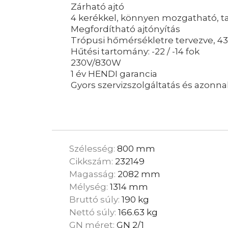
Zárható ajtó
4 kerékkel, könnyen mozgatható, tak
Megfordítható ajtónyítás
Trópusi hőmérsékletre tervezve, 4
Hűtési tartomány: -22 / -14 fok
230V/830W
1 év HENDI garancia
Gyors szervizszolgáltatás és azonnal
Szélesség:
800 mm
Cikkszám:
232149
Magasság:
2082 mm
Mélység:
1314 mm
Bruttó súly:
190 kg
Nettó súly:
166.63 kg
GN méret:
GN 2/1