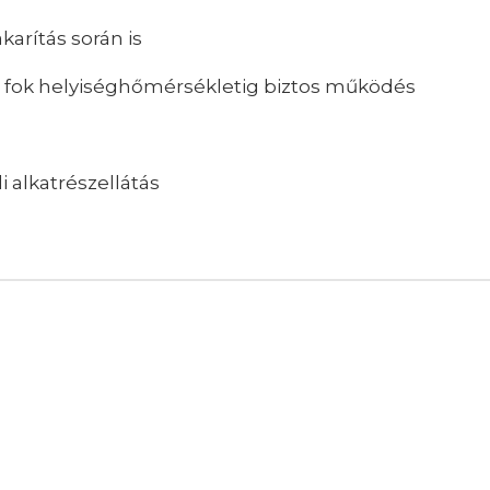
arítás során is
3 fok helyiséghőmérsékletig biztos működés
i alkatrészellátás