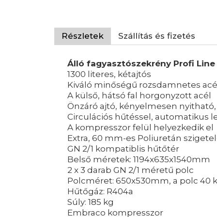
Részletek
Szállítás és fizetés
Álló fagyasztószekrény Profi Lin
1300 literes, kétajtós
Kiváló minőségű rozsdamnetes acél 
A külső, hátsó fal horgonyzott acél
Önzáró ajtó, kényelmesen nyitható,
Circulációs hűtéssel, automatikus l
A kompresszor felül helyezkedik el
Extra, 60 mm-es Poliuretán szigete
GN 2/1 kompatiblis hűtőtér
Belső méretek: 1194x635x1540mm
2 x 3 darab GN 2/1 méretű polc
Polcméret: 650x530mm, a polc 40 k
Hűtőgáz: R404a
Súly: 185 kg
Embraco kompresszor