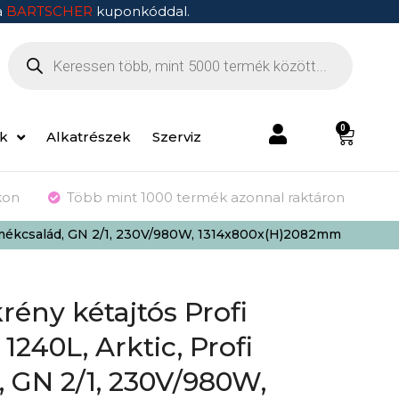
a
BARTSCHER
kuponkóddal.
0
ek
Alkatrészek
Szerviz
kon
Több mint 1000 termék azonnal raktáron
ermékcsalád, GN 2/1, 230V/980W, 1314x800x(H)2082mm
rény kétajtós Profi
240L, Arktic, Profi
 GN 2/1, 230V/980W,