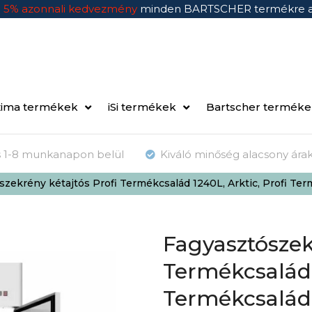
n
5% azonnali kedvezmény
minden BARTSCHER termékre 
ima termékek
iSi termékek
Bartscher termék
ás 1-8 munkanapon belül
Kiváló minőség alacsony ára
szekrény kétajtós Profi Termékcsalád 1240L, Arktic, Profi T
Fagyasztószek
Termékcsalád 1
Termékcsalád,