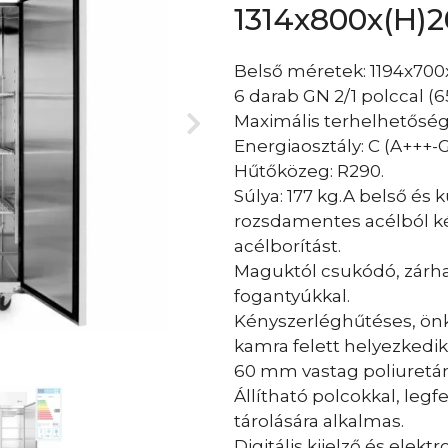
1314x800x(H
Belső méretek: 1194x70
6 darab GN 2/1 polccal 
Maximális terhelhetőség
Energiaosztály: C (A+++-G
Hűtőközeg: R290.
Súlya: 177 kg.A belső és
rozsdamentes acélból kés
acélborítást.
Maguktól csukódó, zárhat
fogantyúkkal.
Kényszerléghűtéses, önk
kamra felett helyezkedik 
60 mm vastag poliuretán
Állítható polcokkal, leg
tárolására alkalmas.
Digitális kijelző és elekt