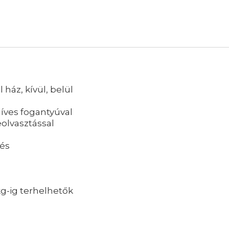
e
ház, kívül, belül
 íves fogantyúval
eolvasztással
lés
g-ig terhelhetők