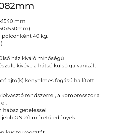
)2082mm
0x1540 mm.
(650x530mm).
 polconként 40 kg.
).
 külső ház kiváló minőségű
zült, kivéve a hátsó külső galvanizált
ó ajtó(k) kényelmes fogású hajlított
iolvasztó rendszerrel, a kompresszor a
el.
 habszigeteléssel.
feljebb GN 2/1 méretű edények
ronikus termosztát.