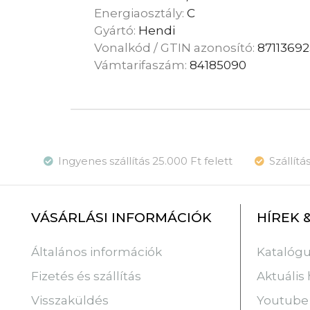
Energiaosztály:
C
Gyártó:
Hendi
Vonalkód / GTIN azonosító:
87113692
Vámtarifaszám:
84185090
Ingyenes szállítás 25.000 Ft felett
Szállít
VÁSÁRLÁSI INFORMÁCIÓK
HÍREK 
Katalóg
Általános információk
Aktuális 
Fizetés és szállítás
Youtube
Visszaküldés