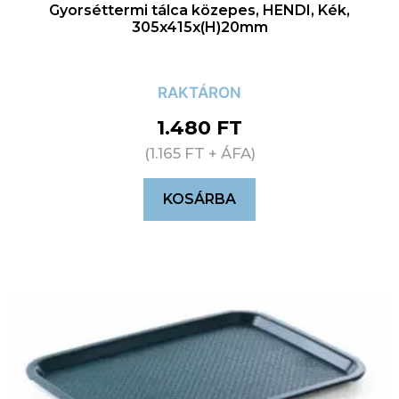
Gyorséttermi tálca közepes, HENDI, Kék,
305x415x(H)20mm
RAKTÁRON
1.480
FT
(
1.165
FT
+ ÁFA)
KOSÁRBA