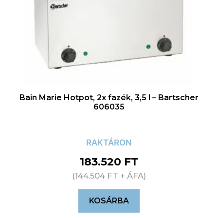
Bain Marie Hotpot, 2x fazék, 3,5 l – Bartscher
606035
RAKTÁRON
183.520
FT
(
144.504
FT
+ ÁFA)
KOSÁRBA