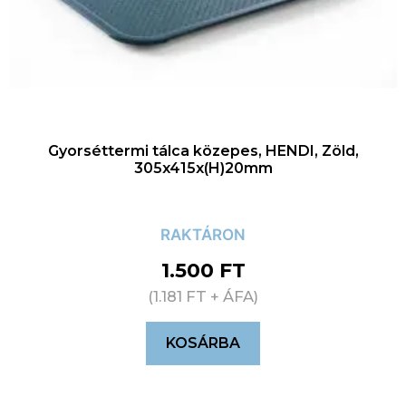
Gyorséttermi tálca közepes, HENDI, Zöld,
305x415x(H)20mm
RAKTÁRON
1.500
FT
(
1.181
FT
+ ÁFA)
KOSÁRBA