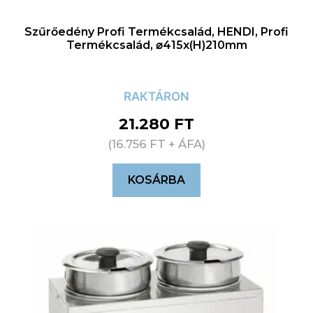
Szűrőedény Profi Termékcsalád, HENDI, Profi
Termékcsalád, ⌀415x(H)210mm
RAKTÁRON
21.280
FT
(
16.756
FT
+ ÁFA)
KOSÁRBA