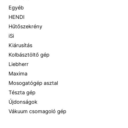
Egyéb
HENDI
Hűtőszekrény
iSi
Kiárusítás
Kolbásztöltő gép
Liebherr
Maxima
Mosogatógép asztal
Tészta gép
Újdonságok
Vákuum csomagoló gép