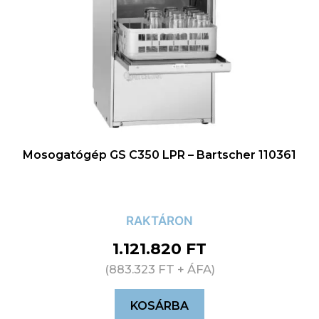
Mosogatógép GS C350 LPR – Bartscher 110361
RAKTÁRON
1.121.820
FT
(
883.323
FT
+ ÁFA)
KOSÁRBA