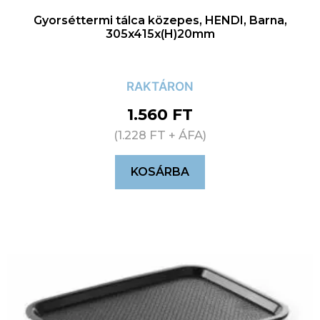
Gyorséttermi tálca közepes, HENDI, Barna,
305x415x(H)20mm
RAKTÁRON
1.560
FT
(
1.228
FT
+ ÁFA)
KOSÁRBA