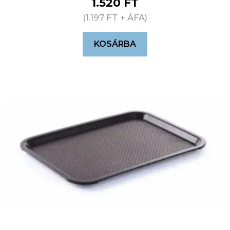
1.520
FT
(
1.197
FT
+ ÁFA)
KOSÁRBA