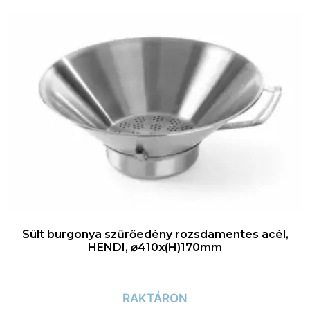
Sült burgonya szűrőedény rozsdamentes acél,
HENDI, ⌀410x(H)170mm
RAKTÁRON