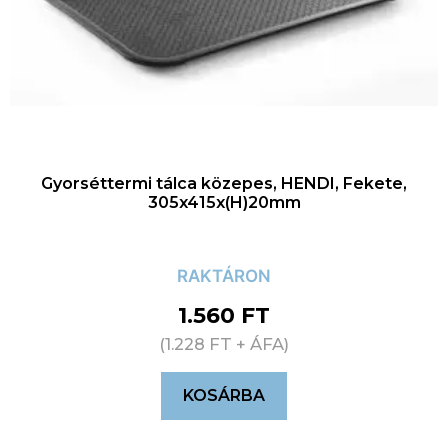
Gyorséttermi tálca közepes, HENDI, Fekete,
305x415x(H)20mm
RAKTÁRON
1.560
FT
(
1.228
FT
+ ÁFA)
KOSÁRBA