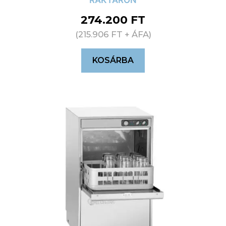
RAKTÁRON
274.200
FT
(
215.906
FT
+ ÁFA)
KOSÁRBA