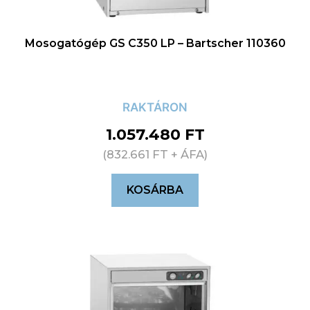
Mosogatógép GS C350 LP – Bartscher 110360
RAKTÁRON
1.057.480
FT
(
832.661
FT
+ ÁFA)
KOSÁRBA