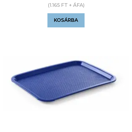
(
1.165
FT
+ ÁFA)
KOSÁRBA