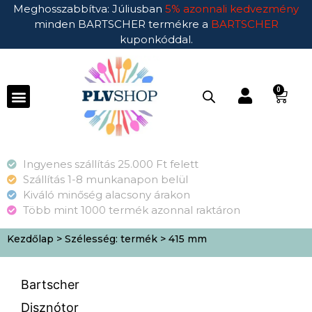
Meghosszabbítva: Júliusban
5% azonnali kedvezmény
minden BARTSCHER termékre a
BARTSCHER
kuponkóddal.
0
Ingyenes szállítás 25.000 Ft felett
Szállítás 1-8 munkanapon belül
Kiváló minőség alacsony árakon
Több mint 1000 termék azonnal raktáron
Kezdőlap
> Szélesség: termék > 415 mm
Bartscher
Disznótor