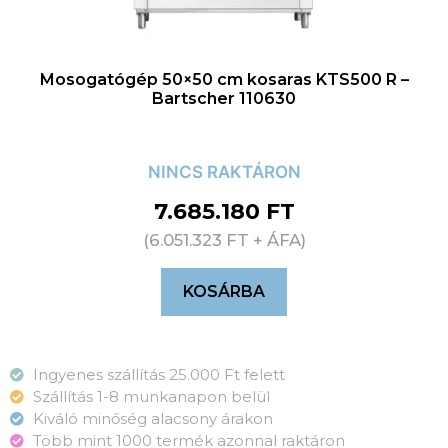
Mosogatógép 50×50 cm kosaras KTS500 R –
Bartscher 110630
NINCS RAKTÁRON
7.685.180
FT
(
6.051.323
FT
+ ÁFA)
KOSÁRBA
Ingyenes szállítás 25.000 Ft felett
Szállítás 1-8 munkanapon belül
Kiváló minőség alacsony árakon
Több mint 1000 termék azonnal raktáron