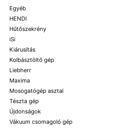
Egyéb
HENDI
Hűtőszekrény
iSi
Kiárusítás
Kolbásztöltő gép
Liebherr
Maxima
Mosogatógép asztal
Tészta gép
Újdonságok
Vákuum csomagoló gép