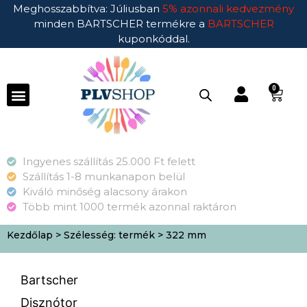
Meghosszabbítva: Júliusban
5% azonnali kedvezmény
minden BARTSCHER termékre a
BARTSCHER
kuponkóddal.
0
Ingyenes szállítás 25.000 Ft felett
Szállítás 1-8 munkanapon belül
Kiváló minőség alacsony árakon
Több mint 1000 termék azonnal raktáron
Kezdőlap
> Szélesség: termék > 322 mm
Bartscher
Disznótor