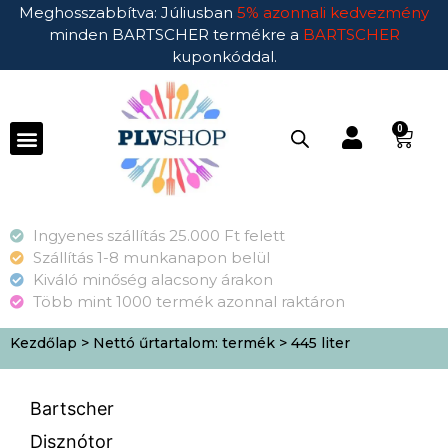
Meghosszabbítva: Júliusban
5% azonnali kedvezmény
minden BARTSCHER termékre a
BARTSCHER
kuponkóddal.
0
Ingyenes szállítás 25.000 Ft felett
Szállítás 1-8 munkanapon belül
Kiváló minőség alacsony árakon
Több mint 1000 termék azonnal raktáron
Kezdőlap
> Nettó űrtartalom: termék > 445 liter
Bartscher
Disznótor