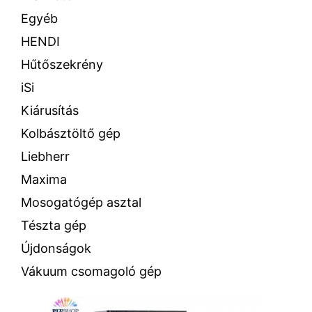
Egyéb
HENDI
Hűtőszekrény
iSi
Kiárusítás
Kolbásztöltő gép
Liebherr
Maxima
Mosogatógép asztal
Tészta gép
Újdonságok
Vákuum csomagoló gép