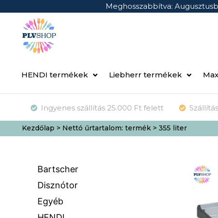
Meghosszabbítva: Augusztus
HENDI termékek
Liebherr termékek
Max
Ingyenes szállítás 25.000 Ft felett
Szállít
Kezdőlap
> Nettó űrtartalom: termék > 355 liter
Bartscher
Disznótor
Egyéb
HENDI