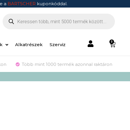
e a
BARTSCHER
kuponkóddal.
0
ek
Alkatrészek
Szerviz
kon
Több mint 1000 termék azonnal raktáron