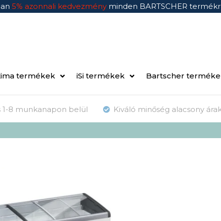
ban
5% azonnali kedvezmény
minden BARTSCHER termékr
ima termékek
iSi termékek
Bartscher termék
ás 1-8 munkanapon belül
Kiváló minőség alacsony ára