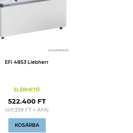
EFI 4853 Liebherr
ELÉRHETŐ
522.400
FT
(
411.339
FT
+ ÁFA)
KOSÁRBA