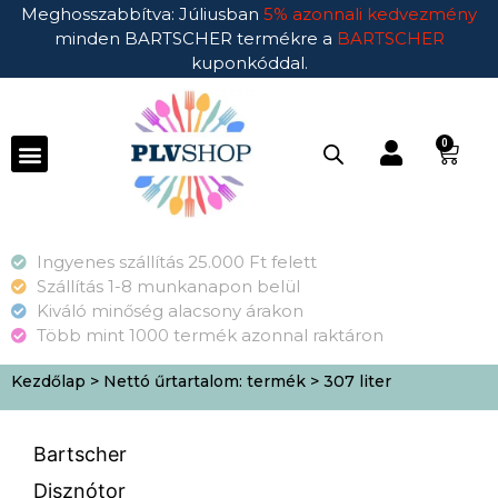
Meghosszabbítva: Júliusban
5% azonnali kedvezmény
minden BARTSCHER termékre a
BARTSCHER
kuponkóddal.
0
Ingyenes szállítás 25.000 Ft felett
Szállítás 1-8 munkanapon belül
Kiváló minőség alacsony árakon
Több mint 1000 termék azonnal raktáron
Kezdőlap
> Nettó űrtartalom: termék > 307 liter
Bartscher
Disznótor