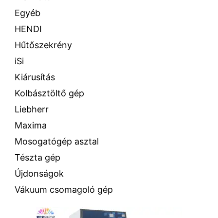
Egyéb
HENDI
Hűtőszekrény
iSi
Kiárusítás
Kolbásztöltő gép
Liebherr
Maxima
Mosogatógép asztal
Tészta gép
Újdonságok
Vákuum csomagoló gép