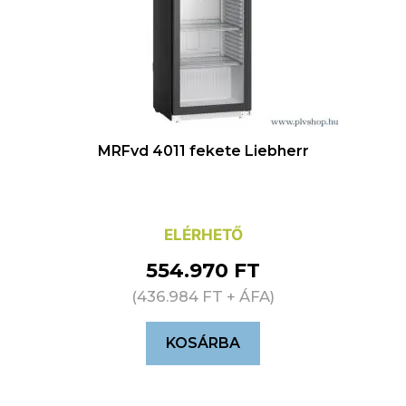
MRFvd 4011 fekete Liebherr
ELÉRHETŐ
554.970
FT
(
436.984
FT
+ ÁFA)
KOSÁRBA