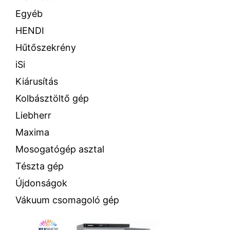
Egyéb
HENDI
Hűtőszekrény
iSi
Kiárusítás
Kolbásztöltő gép
Liebherr
Maxima
Mosogatógép asztal
Tészta gép
Újdonságok
Vákuum csomagoló gép