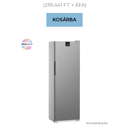
(
295.441
FT
+ ÁFA)
KOSÁRBA