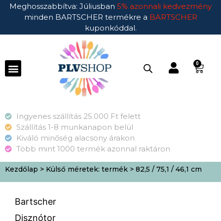
Meghosszabbítva: Júliusban
5% azonnali kedvezmény
minden BARTSCHER termékre a
BARTSCHER
kuponkóddal.
0
Ingyenes szállítás 25.000 Ft felett
Szállítás 1-8 munkanapon belül
Kiváló minőség alacsony árakon
Több mint 1000 termék azonnal raktáron
Kezdőlap
> Külső méretek: termék > 82,5 / 75,1 / 46,1 cm
Bartscher
Disznótor