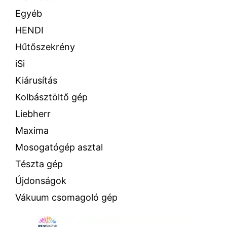
Egyéb
HENDI
Hűtőszekrény
iSi
Kiárusítás
Kolbásztöltő gép
Liebherr
Maxima
Mosogatógép asztal
Tészta gép
Újdonságok
Vákuum csomagoló gép