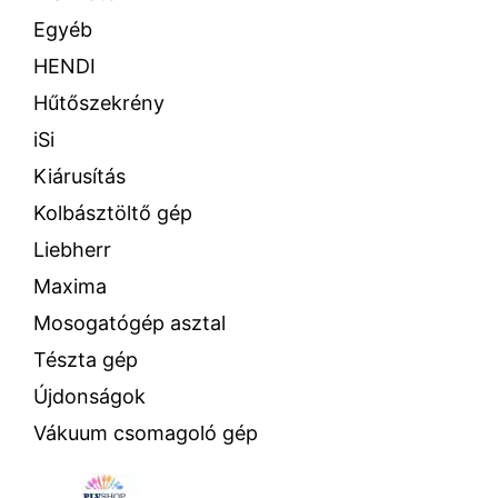
Egyéb
HENDI
Hűtőszekrény
iSi
Kiárusítás
Kolbásztöltő gép
Liebherr
Maxima
Mosogatógép asztal
Tészta gép
Újdonságok
Vákuum csomagoló gép