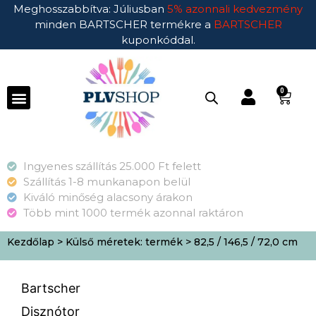
Meghosszabbítva: Júliusban
5% azonnali kedvezmény
minden BARTSCHER termékre a
BARTSCHER
kuponkóddal.
0
Ingyenes szállítás 25.000 Ft felett
Szállítás 1-8 munkanapon belül
Kiváló minőség alacsony árakon
Több mint 1000 termék azonnal raktáron
Kezdőlap
> Külső méretek: termék > 82,5 / 146,5 / 72,0 cm
Bartscher
Disznótor