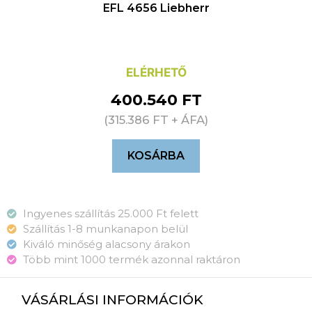
EFL 4656 Liebherr
ELÉRHETŐ
400.540
FT
(
315.386
FT
+ ÁFA)
KOSÁRBA
Ingyenes szállítás 25.000 Ft felett
Szállítás 1-8 munkanapon belül
Kiváló minőség alacsony árakon
Több mint 1000 termék azonnal raktáron
VÁSÁRLÁSI INFORMÁCIÓK