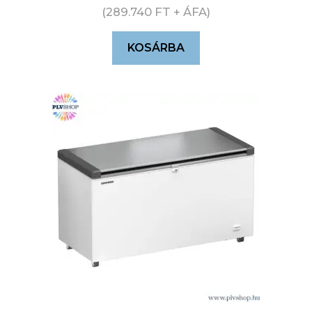
(
289.740
FT
+ ÁFA)
KOSÁRBA