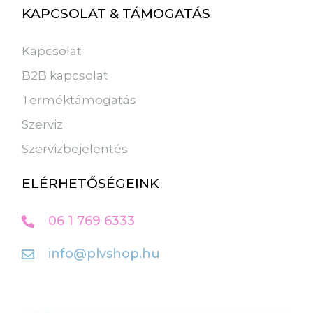
KAPCSOLAT & TÁMOGATÁS
Kapcsolat
B2B kapcsolat
Terméktámogatás
Szerviz
Szervizbejelentés
ELÉRHETŐSÉGEINK
06 1 769 6333
info@plvshop.hu