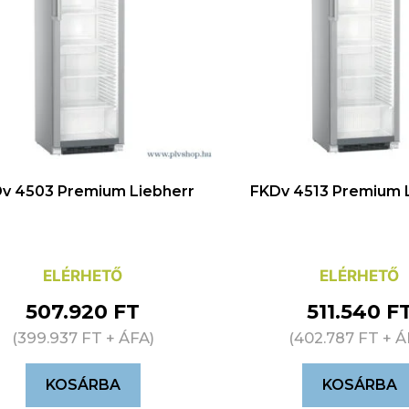
v 4503 Premium Liebherr
FKDv 4513 Premium 
ELÉRHETŐ
ELÉRHETŐ
507.920
FT
511.540
F
(
399.937
FT
+ ÁFA)
(
402.787
FT
+ Á
KOSÁRBA
KOSÁRBA