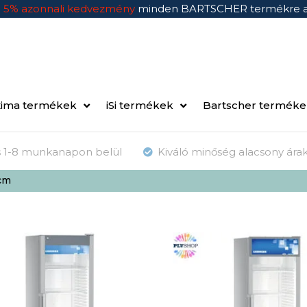
n
5% azonnali kedvezmény
minden BARTSCHER termékre 
ima termékek
iSi termékek
Bartscher termék
ás 1-8 munkanapon belül
Kiváló minőség alacsony ára
 cm