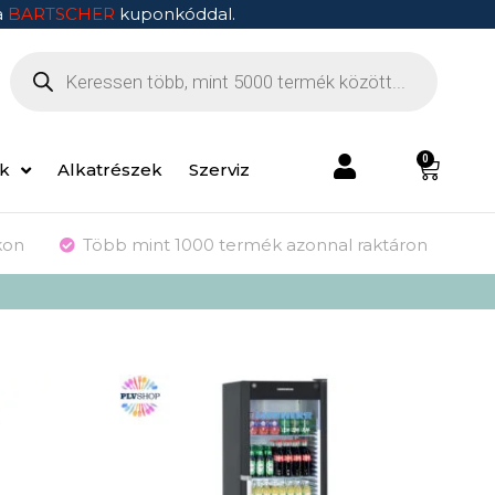
a
BARTSCHER
kuponkóddal.
0
ek
Alkatrészek
Szerviz
kon
Több mint 1000 termék azonnal raktáron