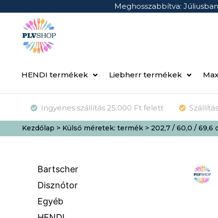
Meghosszabbítva: Júliusba
HENDI termékek
Liebherr termékek
Max
Ingyenes szállítás 25.000 Ft felett
Szállít
Kezdőlap
> Külső méretek: termék > 202,7 / 60,0 / 69,6
Bartscher
Disznótor
Egyéb
HENDI