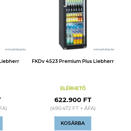
Liebherr
FKDv 4523 Premium Plus Liebherr
ELÉRHETŐ
T
622.900
FT
FA)
(
490.472
FT
+ ÁFA)
KOSÁRBA