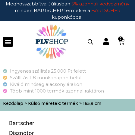
Meghosszabbítva: Júliusban
5% azonnali kedvezmény
minden BARTSCHER termékre a
BARTSCHER
kuponkóddal.
0
Ingyenes szállítás 25.000 Ft felett
Szállítás 1-8 munkanapon belül
Kiváló minőség alacsony árakon
Több mint 1000 termék azonnal raktáron
Kezdőlap
> Külső méretek: termék > 165,9 cm
Bartscher
Disznótor