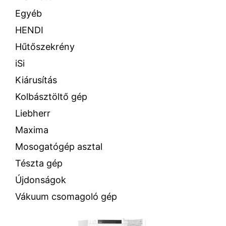
Egyéb
HENDI
Hűtőszekrény
iSi
Kiárusítás
Kolbásztöltő gép
Liebherr
Maxima
Mosogatógép asztal
Tészta gép
Újdonságok
Vákuum csomagoló gép