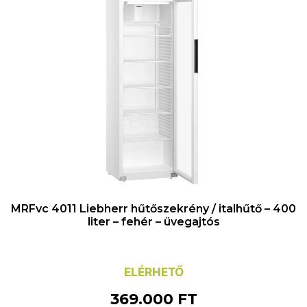
MRFvc 4011 Liebherr hűtőszekrény / italhűtő – 400
liter – fehér – üvegajtós
ELÉRHETŐ
369.000
FT