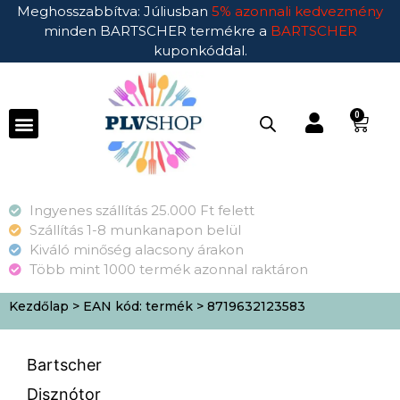
Meghosszabbítva: Júliusban
5% azonnali kedvezmény
minden BARTSCHER termékre a
BARTSCHER
kuponkóddal.
0
Ingyenes szállítás 25.000 Ft felett
Szállítás 1-8 munkanapon belül
Kiváló minőség alacsony árakon
Több mint 1000 termék azonnal raktáron
Kezdőlap
> EAN kód: termék > 8719632123583
Bartscher
Disznótor