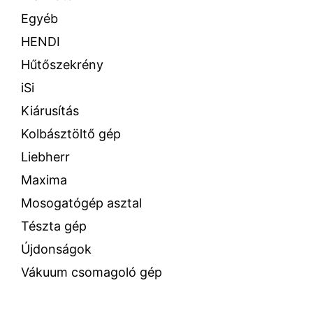
Egyéb
HENDI
Hűtőszekrény
iSi
Kiárusítás
Kolbásztöltő gép
Liebherr
Maxima
Mosogatógép asztal
Tészta gép
Újdonságok
Vákuum csomagoló gép