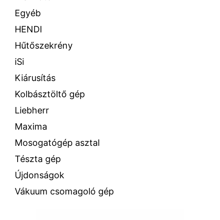
Egyéb
HENDI
Hűtőszekrény
iSi
Kiárusítás
Kolbásztöltő gép
Liebherr
Maxima
Mosogatógép asztal
Tészta gép
Újdonságok
Vákuum csomagoló gép