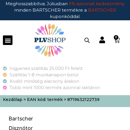
Meghosszabbítva: Júliusban
5% azonnali kedvezmény
minden BARTSCHER termékre a
BARTSCHER
kuponkóddal.
0
Ingyenes szállítás 25.000 Ft felett
Szállítás 1-8 munkanapon belül
Kiváló minőség alacsony árakon
Több mint 1000 termék azonnal raktáron
Kezdőlap
> EAN kód: termék > 8719632122739
Bartscher
Disznótor