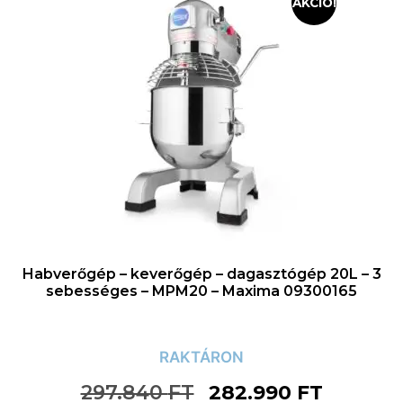
AKCIÓ!
Habverőgép – keverőgép – dagasztógép 20L – 3
sebességes – MPM20 – Maxima 09300165
RAKTÁRON
297.840
FT
282.990
FT