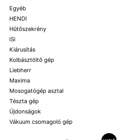
Egyéb
HENDI
Hűtőszekrény
iSi
Kiárusítás
Kolbásztöltő gép
Liebherr
Maxima
Mosogatógép asztal
Tészta gép
Újdonságok
Vákuum csomagoló gép