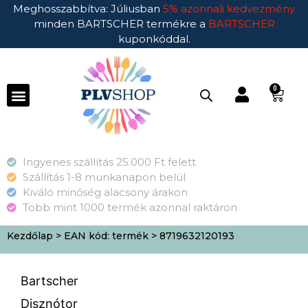
Meghosszabbítva: Júliusban
5% azonnali kedvezmény
minden BARTSCHER termékre a
BARTSCHER
kuponkóddal.
0
Ingyenes szállítás 25.000 Ft felett
Szállítás 1-8 munkanapon belül
Kiváló minőség alacsony árakon
Több mint 1000 termék azonnal raktáron
Kezdőlap
> EAN kód: termék > 8719632120193
Bartscher
Disznótor