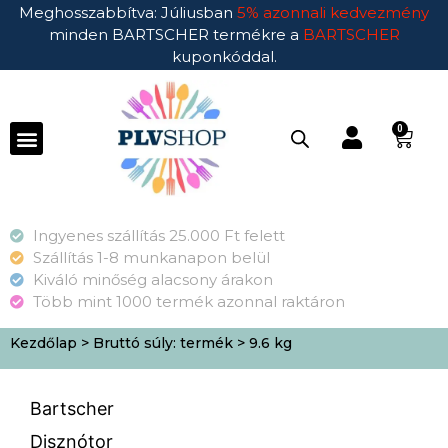
Meghosszabbítva: Júliusban
5% azonnali kedvezmény
minden BARTSCHER termékre a
BARTSCHER
kuponkóddal.
0
Ingyenes szállítás 25.000 Ft felett
Szállítás 1-8 munkanapon belül
Kiváló minőség alacsony árakon
Több mint 1000 termék azonnal raktáron
Kezdőlap
> Bruttó súly: termék > 9.6 kg
Bartscher
Disznótor