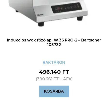
Indukciós wok főzőlap IW 35 PRO-2 – Bartscher
105732
RAKTÁRON
496.140
FT
(
390.661
FT
+ ÁFA)
KOSÁRBA