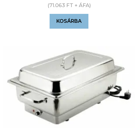
(
71.063
FT
+ ÁFA)
KOSÁRBA