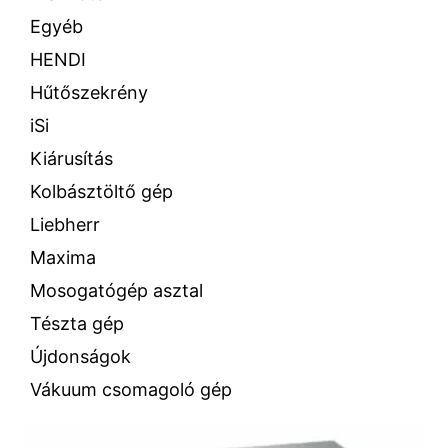
Egyéb
HENDI
Hűtőszekrény
iSi
Kiárusítás
Kolbásztöltő gép
Liebherr
Maxima
Mosogatógép asztal
Tészta gép
Újdonságok
Vákuum csomagoló gép