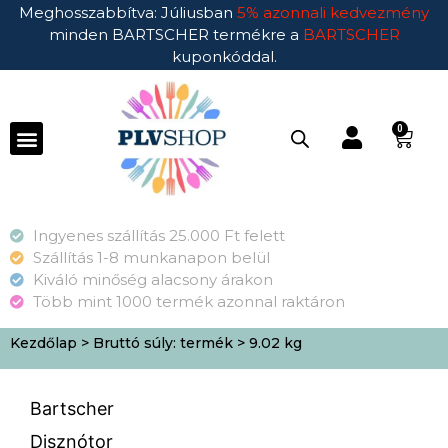
Meghosszabbítva: Júliusban
5% azonnali kedvezmény
minden BARTSCHER termékre a
BARTSCHER
kuponkóddal.
0
Ingyenes szállítás 25.000 Ft felett
Szállítás 1-8 munkanapon belül
Kiváló minőség alacsony árakon
Több mint 1000 termék azonnal raktáron
Kezdőlap
> Bruttó súly: termék > 9.02 kg
Bartscher
Disznótor