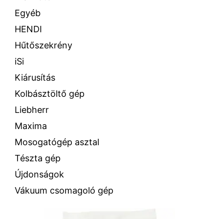
Egyéb
HENDI
Hűtőszekrény
iSi
Kiárusítás
Kolbásztöltő gép
Liebherr
Maxima
Mosogatógép asztal
Tészta gép
Újdonságok
Vákuum csomagoló gép