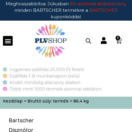
Meghosszabbítva: Júliusban
5% azonnali kedvezmény
minden BARTSCHER termékre a
BARTSCHER
kuponkóddal.
0
Ingyenes szállítás 25.000 Ft felett
Szállítás 1-8 munkanapon belül
Kiváló minőség alacsony árakon
Több mint 1000 termék azonnal raktáron
Kezdőlap
> Bruttó súly: termék > 86.4 kg
Bartscher
Disznótor