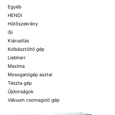
Egyéb
HENDI
Hűtőszekrény
iSi
Kiárusítás
Kolbásztöltő gép
Liebherr
Maxima
Mosogatógép asztal
Tészta gép
Újdonságok
Vákuum csomagoló gép