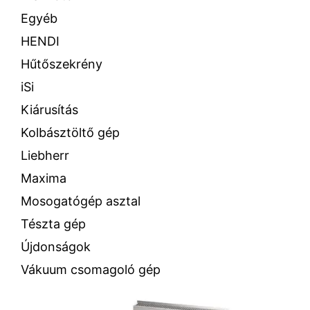
Egyéb
HENDI
Hűtőszekrény
iSi
Kiárusítás
Kolbásztöltő gép
Liebherr
Maxima
Mosogatógép asztal
Tészta gép
Újdonságok
Vákuum csomagoló gép