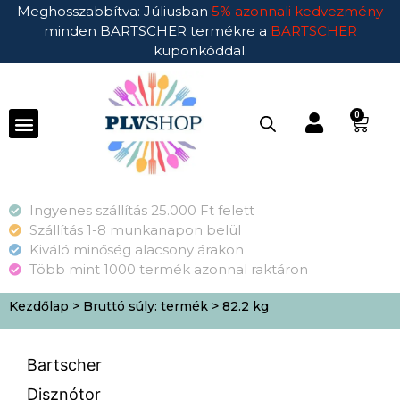
Meghosszabbítva: Júliusban
5% azonnali kedvezmény
minden BARTSCHER termékre a
BARTSCHER
kuponkóddal.
0
Ingyenes szállítás 25.000 Ft felett
Szállítás 1-8 munkanapon belül
Kiváló minőség alacsony árakon
Több mint 1000 termék azonnal raktáron
Kezdőlap
> Bruttó súly: termék > 82.2 kg
Bartscher
Disznótor