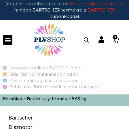
Meghosszabbítva: Júliusban
5% azonnali kedvezmény
minden BARTSCHER termékre a
BARTSCHER
kuponkóddal.
0
Ingyenes szállítás 25.000 Ft felett
Szállítás 1-8 munkanapon belül
Kiváló minőség alacsony árakon
Több mint 1000 termék azonnal raktáron
Kezdőlap
> Bruttó súly: termék > 8.65 kg
Bartscher
Disznótor