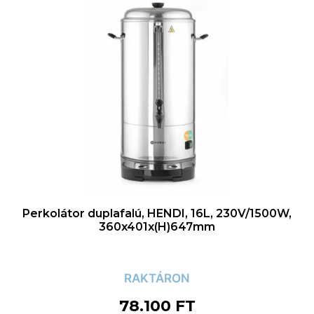
Perkolátor duplafalú, HENDI, 16L, 230V/1500W,
360x401x(H)647mm
RAKTÁRON
78.100
FT