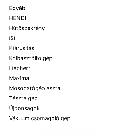
Egyéb
HENDI
Hűtőszekrény
iSi
Kiárusítás
Kolbásztöltő gép
Liebherr
Maxima
Mosogatógép asztal
Tészta gép
Újdonságok
Vákuum csomagoló gép