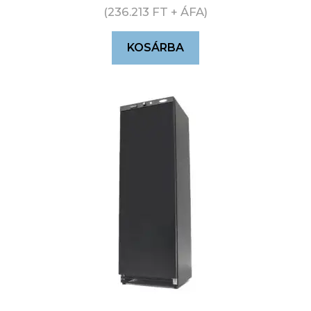
(
236.213
FT
+ ÁFA)
KOSÁRBA