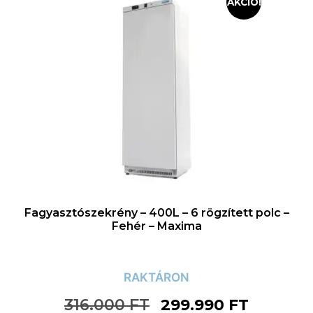
AKCIÓ!
Fagyasztószekrény – 400L – 6 rögzített polc –
Fehér – Maxima
RAKTÁRON
316.000
FT
299.990
FT