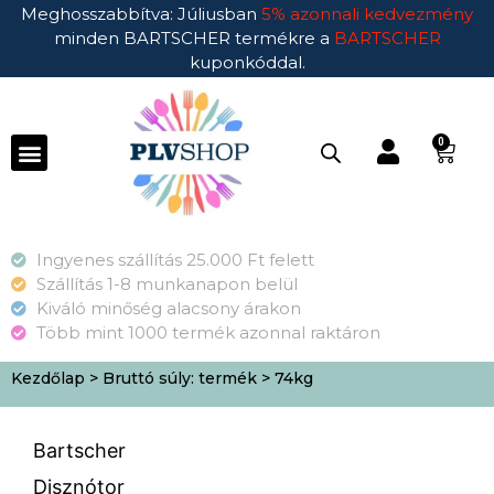
Meghosszabbítva: Júliusban
5% azonnali kedvezmény
minden BARTSCHER termékre a
BARTSCHER
kuponkóddal.
0
Ingyenes szállítás 25.000 Ft felett
Szállítás 1-8 munkanapon belül
Kiváló minőség alacsony árakon
Több mint 1000 termék azonnal raktáron
Kezdőlap
> Bruttó súly: termék > 74kg
Bartscher
Disznótor