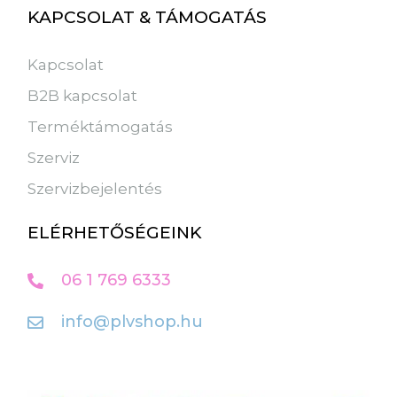
KAPCSOLAT & TÁMOGATÁS
Kapcsolat
B2B kapcsolat
Terméktámogatás
Szerviz
Szervizbejelentés
ELÉRHETŐSÉGEINK
06 1 769 6333
info@plvshop.hu