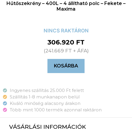
Hűtőszekrény – 400L – 4 állítható polc – Fekete –
Maxima
NINCS RAKTÁRON
306.920
FT
(
241.669
FT
+ ÁFA)
KOSÁRBA
Ingyenes szállítás 25.000 Ft felett
Szállítás 1-8 munkanapon belül
Kiváló minőség alacsony árakon
Több mint 1000 termék azonnal raktáron
VÁSÁRLÁSI INFORMÁCIÓK