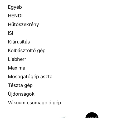
Egyéb
HENDI
Hűtőszekrény
iSi
Kiárusítás
Kolbásztöltő gép
Liebherr
Maxima
Mosogatógép asztal
Tészta gép
Újdonságok
Vákuum csomagoló gép