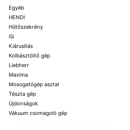
Egyéb
HENDI
Hűtőszekrény
iSi
Kiárusítás
Kolbásztöltő gép
Liebherr
Maxima
Mosogatógép asztal
Tészta gép
Újdonságok
Vákuum csomagoló gép