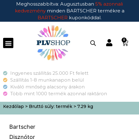
Meghosszabbítva: Augusztusban
5% azonnali
kedvezmény
minden BARTSCHER termékre a
BARTSCHER
kuponkóddal.
0
Ingyenes szállítás 25.000 Ft felett
Szállítás 1-8 munkanapon belül
Kiváló minőség alacsony árakon
Több mint 1000 termék azonnal raktáron
Kezdőlap
> Bruttó súly: termék > 7.29 kg
Bartscher
Disznótor