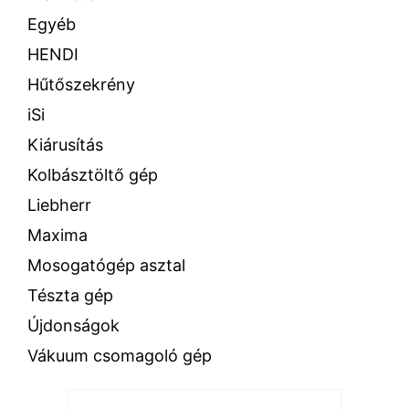
Egyéb
HENDI
Hűtőszekrény
iSi
Kiárusítás
Kolbásztöltő gép
Liebherr
Maxima
Mosogatógép asztal
Tészta gép
Újdonságok
Vákuum csomagoló gép