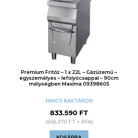
Premium Fritőz – 1 x 22L – Gázüzemű –
egyszemélyes – lefolyócsappal – 90cm
mélységben Maxima 09398605
NINCS RAKTÁRON
833.590
FT
(
656.370
FT
+ ÁFA)
KOSÁRBA