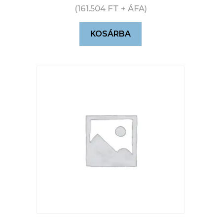
(
161.504
FT
+ ÁFA)
KOSÁRBA