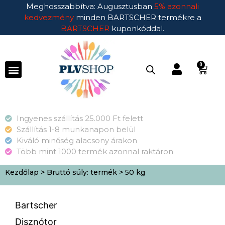
Meghosszabbítva: Augusztusban
5% azonnali
kedvezmény
minden BARTSCHER termékre a
BARTSCHER
kuponkóddal.
0
Ingyenes szállítás 25.000 Ft felett
Szállítás 1-8 munkanapon belül
Kiváló minőség alacsony árakon
Több mint 1000 termék azonnal raktáron
Kezdőlap
> Bruttó súly: termék > 50 kg
Bartscher
Disznótor