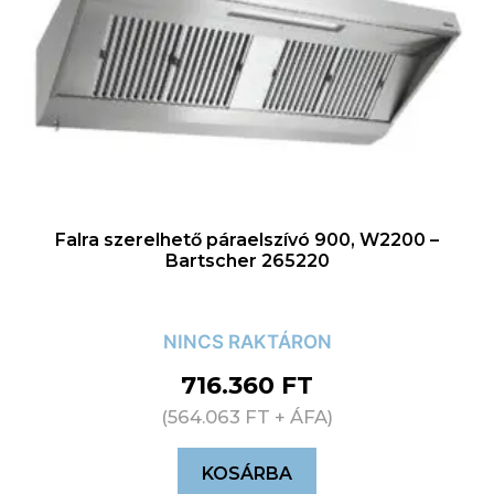
Falra szerelhető páraelszívó 900, W2200 –
Bartscher 265220
NINCS RAKTÁRON
716.360
FT
(
564.063
FT
+ ÁFA)
KOSÁRBA