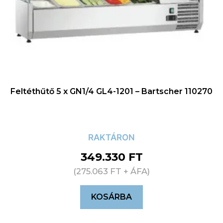
Feltéthűtő 5 x GN1/4 GL4-1201 – Bartscher 110270
RAKTÁRON
349.330
FT
(
275.063
FT
+ ÁFA)
KOSÁRBA