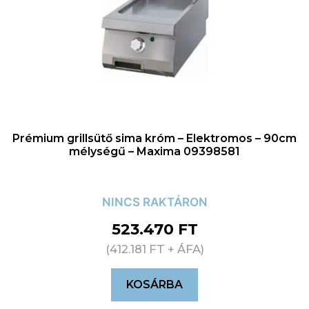
Prémium grillsütő sima króm – Elektromos – 90cm
mélységű – Maxima 09398581
NINCS RAKTÁRON
523.470
FT
(
412.181
FT
+ ÁFA)
KOSÁRBA