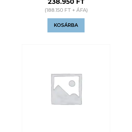
238.950
FT
(
188.150
FT
+ ÁFA)
KOSÁRBA