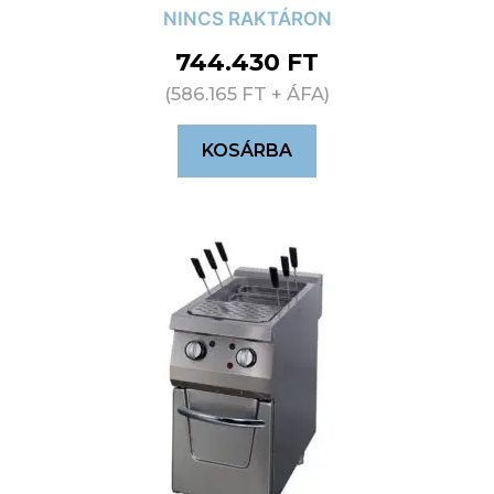
NINCS RAKTÁRON
744.430
FT
(
586.165
FT
+ ÁFA)
KOSÁRBA