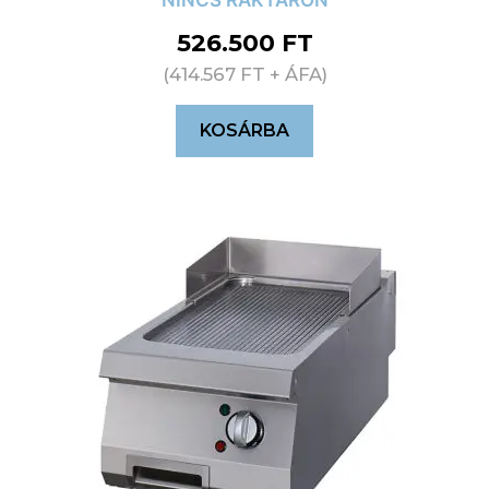
NINCS RAKTÁRON
526.500
FT
(
414.567
FT
+ ÁFA)
KOSÁRBA