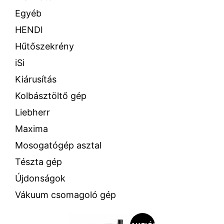
Egyéb
HENDI
Hűtőszekrény
iSi
Kiárusítás
Kolbásztöltő gép
Liebherr
Maxima
Mosogatógép asztal
Tészta gép
Újdonságok
Vákuum csomagoló gép