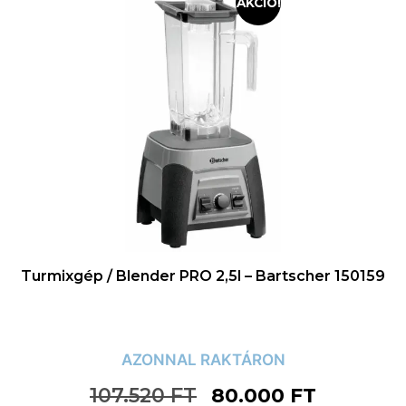
AKCIÓ!
Turmixgép / Blender PRO 2,5l – Bartscher 150159
AZONNAL RAKTÁRON
107.520
FT
80.000
FT