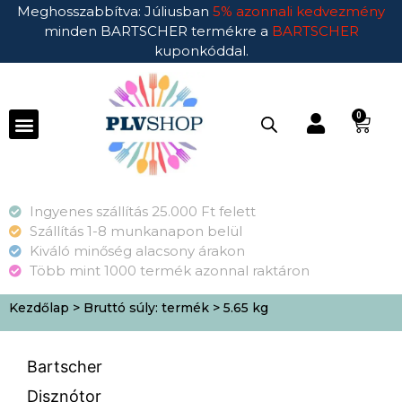
Meghosszabbítva: Júliusban
5% azonnali kedvezmény
minden BARTSCHER termékre a
BARTSCHER
kuponkóddal.
0
Ingyenes szállítás 25.000 Ft felett
Szállítás 1-8 munkanapon belül
Kiváló minőség alacsony árakon
Több mint 1000 termék azonnal raktáron
Kezdőlap
> Bruttó súly: termék > 5.65 kg
Bartscher
Disznótor