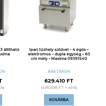
 állítható
Ipari tűzhely sütővel – 4 égős –
axima
elektromos – dupla egység – 60
cm mély – Maxima 09391540
RON
RAKTÁRON
T
629.410
FT
FA)
(
495.598
FT
+ ÁFA)
KOSÁRBA