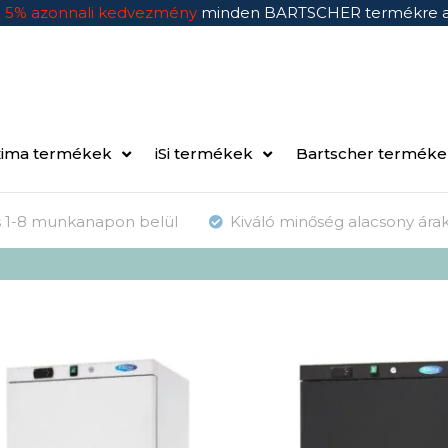
n
5% azonnali kedvezmény
minden BARTSCHER termékre 
ima termékek
iSi termékek
Bartscher termék
ás 1-8 munkanapon belül
Kiváló minőség alacsony ára