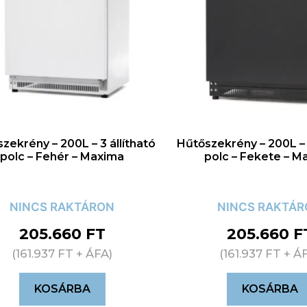
zekrény – 200L – 3 állítható
Hűtőszekrény – 200L – 3
polc – Fehér – Maxima
polc – Fekete – M
NINCS RAKTÁRON
NINCS RAKTÁ
205.660
FT
205.660
F
(
161.937
FT
+ ÁFA)
(
161.937
FT
+ Á
KOSÁRBA
KOSÁRBA