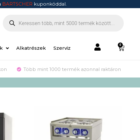
a
BARTSCHER
kuponkóddal.
0
ek
Alkatrészek
Szerviz
kon
Több mint 1000 termék azonnal raktáron