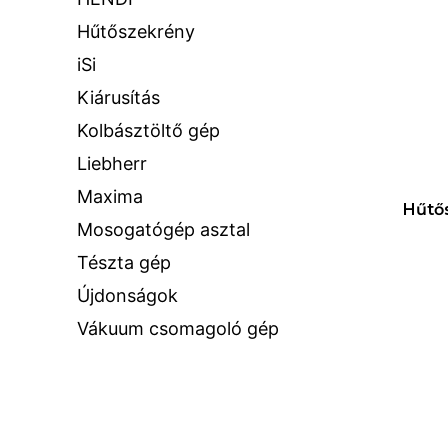
Hűtőszekrény
iSi
Kiárusítás
Kolbásztöltő gép
Liebherr
Maxima
Hűtős
Mosogatógép asztal
Tészta gép
Újdonságok
Vákuum csomagoló gép