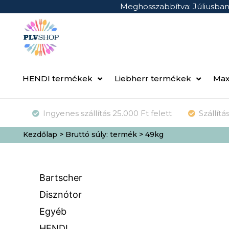
Meghosszabbítva: Júliusba
HENDI termékek
Liebherr termékek
Max
Ingyenes szállítás 25.000 Ft felett
Szállít
Kezdőlap
> Bruttó súly: termék > 49kg
Bartscher
Disznótor
Egyéb
HENDI