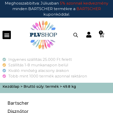
Meghosszabbítva: Júliusban
5% azonnali kedvezmény
minden BARTSCHER termékre a
BARTSCHER
kuponkóddal.
0
Ingyenes szállítás 25.000 Ft felett
Szállítás 1-8 munkanapon belül
Kiváló minőség alacsony árakon
Több mint 1000 termék azonnal raktáron
Kezdőlap
> Bruttó súly: termék > 49.8 kg
Bartscher
Disznótor