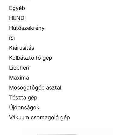
Egyéb
HENDI
Hűtőszekrény
iSi
Kiárusítás
Kolbásztöltő gép
Liebherr
Maxima
Mosogatógép asztal
Tészta gép
Újdonságok
Vákuum csomagoló gép