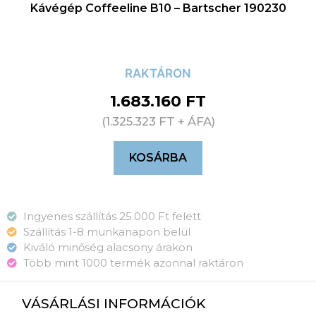
Kávégép Coffeeline B10 – Bartscher 190230
RAKTÁRON
1.683.160
FT
(
1.325.323
FT
+ ÁFA)
KOSÁRBA
Ingyenes szállítás 25.000 Ft felett
Szállítás 1-8 munkanapon belül
Kiváló minőség alacsony árakon
Több mint 1000 termék azonnal raktáron
VÁSÁRLÁSI INFORMÁCIÓK