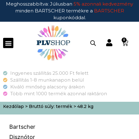
Meghosszabbítva: Júliusban
5% azonnali kedvezmény
minden BARTSCHER termékre a
BARTSCHER
kuponkóddal.
0
Ingyenes szállítás 25.000 Ft felett
Szállítás 1-8 munkanapon belül
Kiváló minőség alacsony árakon
Több mint 1000 termék azonnal raktáron
Kezdőlap
> Bruttó súly: termék > 48.2 kg
Bartscher
Disznótor