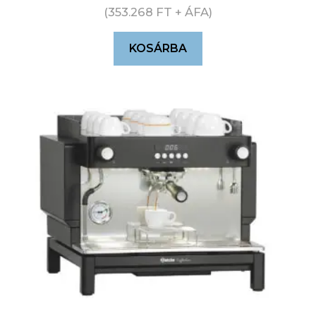
(
353.268
FT
+ ÁFA)
KOSÁRBA