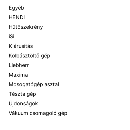
Egyéb
HENDI
Hűtőszekrény
iSi
Kiárusítás
Kolbásztöltő gép
Liebherr
Maxima
Mosogatógép asztal
Tészta gép
Újdonságok
Vákuum csomagoló gép