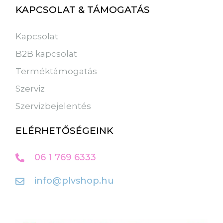
KAPCSOLAT & TÁMOGATÁS
Kapcsolat
B2B kapcsolat
Terméktámogatás
Szerviz
Szervizbejelentés
ELÉRHETŐSÉGEINK
06 1 769 6333
info@plvshop.hu