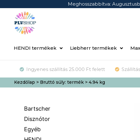
Meghosszabbítva: Augusztus
HENDI termékek
Liebherr termékek
Max
Ingyenes szállítás 25.000 Ft felett
Szállít
Kezdőlap
> Bruttó súly: termék > 4.94 kg
Bartscher
Disznótor
Egyéb
HENDI