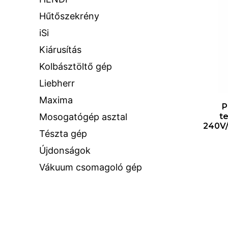
Hűtőszekrény
iSi
Kiárusítás
Kolbásztöltő gép
Liebherr
Maxima
P
Mosogatógép asztal
te
240V
Tészta gép
Újdonságok
Vákuum csomagoló gép