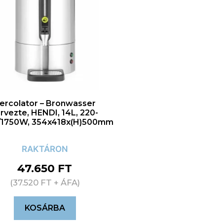
ercolator – Bronwasser
rvezte, HENDI, 14L, 220-
/1750W, 354x418x(H)500mm
RAKTÁRON
47.650
FT
(
37.520
FT
+ ÁFA)
KOSÁRBA