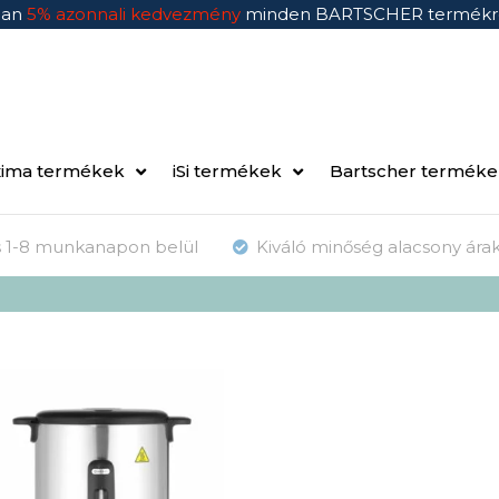
ban
5% azonnali kedvezmény
minden BARTSCHER termékr
ima termékek
iSi termékek
Bartscher termék
ás 1-8 munkanapon belül
Kiváló minőség alacsony ára