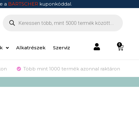
e a
BARTSCHER
kuponkóddal.
0
ek
Alkatrészek
Szerviz
kon
Több mint 1000 termék azonnal raktáron