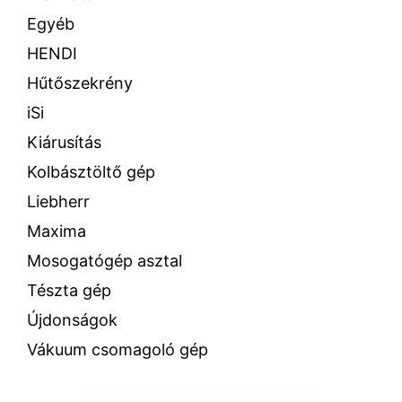
Egyéb
HENDI
Hűtőszekrény
iSi
Kiárusítás
Kolbásztöltő gép
Liebherr
Maxima
Mosogatógép asztal
Tészta gép
Újdonságok
Vákuum csomagoló gép