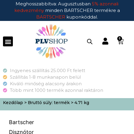
Meghosszabbítva: Augusztusban
5% azonnali
kedvezmény
minden BARTSCHER termékre a
BARTSCHER
kuponkóddal.
0
Ingyenes szállítás 25.000 Ft felett
Szállítás 1-8 munkanapon belül
Kiváló minőség alacsony árakon
Több mint 1000 termék azonnal raktáron
Kezdőlap
> Bruttó súly: termék > 4.71 kg
Bartscher
Disznótor