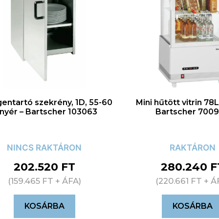
entartó szekrény, 1D, 55-60
Mini hűtött vitrin 78
nyér – Bartscher 103063
Bartscher 700
NINCS RAKTÁRON
RAKTÁRON
202.520
FT
280.240
F
(
159.465
FT
+ ÁFA)
(
220.661
FT
+ Á
KOSÁRBA
KOSÁRBA