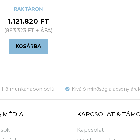
RAKTÁRON
1.121.820
FT
(
883.323
FT
+ ÁFA)
KOSÁRBA
ás 1-8 munkanapon belül
Kiváló minőség alacsony ára
& MÉDIA
KAPCSOLAT & TÁM
usok
Kapcsolat