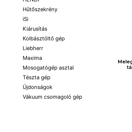
Hűtőszekrény
iSi
Kiárusítás
Kolbásztöltő gép
Liebherr
Maxima
Meleg
Mosogatógép asztal
tá
Tészta gép
Újdonságok
Vákuum csomagoló gép