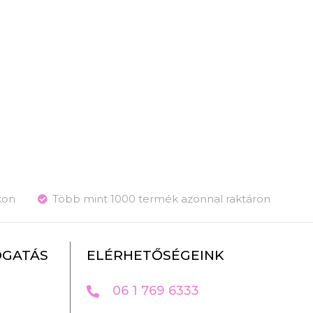
kon
Több mint 1000 termék azonnal raktáron
OGATÁS
ELÉRHETŐSÉGEINK
06 1 769 6333