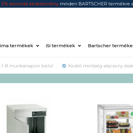
n
5% azonnali kedvezmény
minden BARTSCHER termékre 
ima termékek
iSi termékek
Bartscher termék
ás 1-8 munkanapon belül
Kiváló minőség alacsony ára