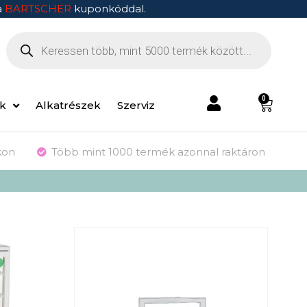
a
BARTSCHER
kuponkóddal.
0
ek
Alkatrészek
Szerviz
kon
Több mint 1000 termék azonnal raktáron