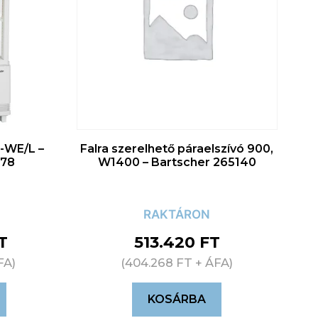
L-WE/L –
Falra szerelhető páraelszívó 900,
978
W1400 – Bartscher 265140
RAKTÁRON
T
513.420
FT
FA)
(
404.268
FT
+ ÁFA)
KOSÁRBA