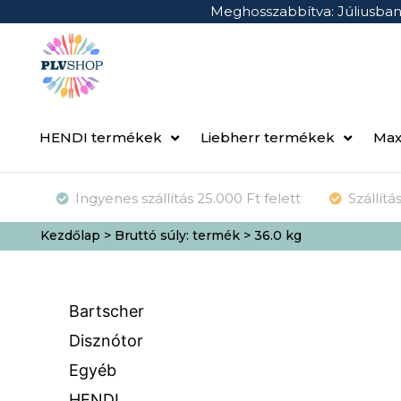
Meghosszabbítva: Júliusba
HENDI termékek
Liebherr termékek
Max
Ingyenes szállítás 25.000 Ft felett
Szállít
Kezdőlap
> Bruttó súly: termék > 36.0 kg
Bartscher
Disznótor
Egyéb
HENDI