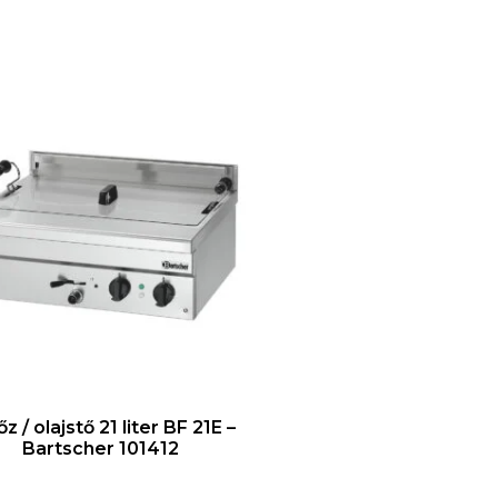
őz / olajstő 21 liter BF 21E –
Bartscher 101412