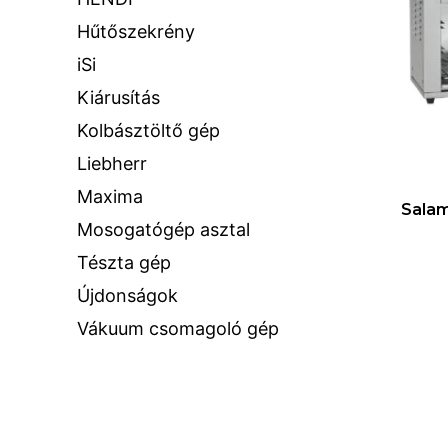
Hűtőszekrény
iSi
Kiárusítás
Kolbásztöltő gép
Liebherr
Maxima
Salam
Mosogatógép asztal
Tészta gép
Újdonságok
Vákuum csomagoló gép