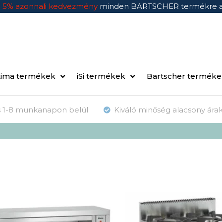
n
5% azonnali kedvezmény
minden BARTSCHER termékre 
ima termékek
iSi termékek
Bartscher termék
ás 1-8 munkanapon belül
Kiváló minőség alacsony ára