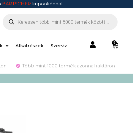
a
BARTSCHER
kuponkóddal.
0
ek
Alkatrészek
Szerviz
kon
Több mint 1000 termék azonnal raktáron