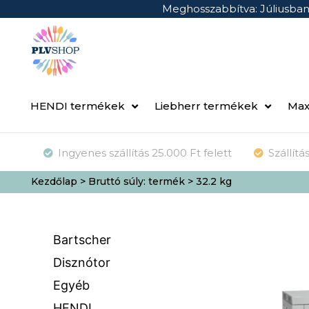
Meghosszabbítva: Júliusba
HENDI termékek
Liebherr termékek
Max
Ingyenes szállítás 25.000 Ft felett
Szállít
Kezdőlap
> Bruttó súly: termék > 32.2 kg
Bartscher
Disznótor
Egyéb
HENDI