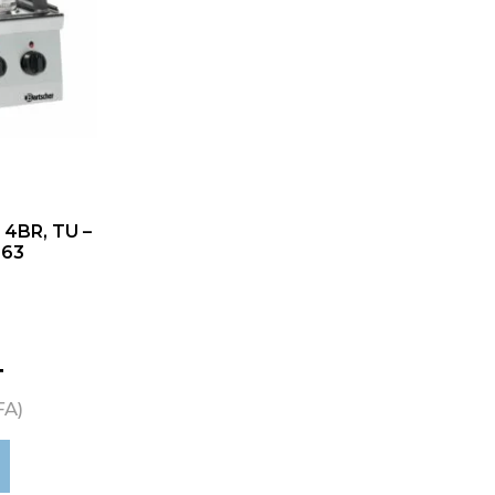
 4BR, TU –
463
T
FA)