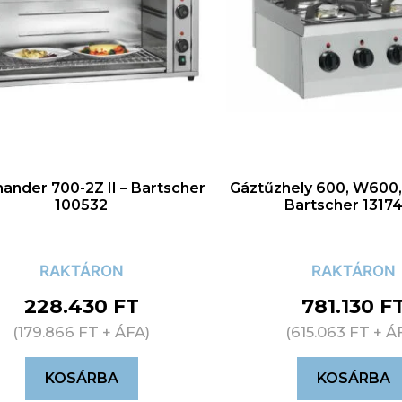
ander 700-2Z II – Bartscher
Gáztűzhely 600, W600,
100532
Bartscher 1317
RAKTÁRON
RAKTÁRON
228.430
FT
781.130
F
(
179.866
FT
+ ÁFA)
(
615.063
FT
+ Á
KOSÁRBA
KOSÁRBA