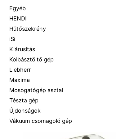
Egyéb
HENDI
Hűtőszekrény
iSi
Kiárusítás
Kolbásztöltő gép
Liebherr
Maxima
Mosogatógép asztal
Tészta gép
Újdonságok
Vákuum csomagoló gép