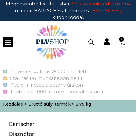
Meghosszabbítva: Júliusban
5% azonnali kedvezmény
minden BARTSCHER termékre a
BARTSCHER
kuponkóddal.
0
Ingyenes szállítás 25.000 Ft felett
Szállítás 1-8 munkanapon belül
Kiváló minőség alacsony árakon
Több mint 1000 termék azonnal raktáron
Kezdőlap
> Bruttó súly: termék > 3.75 kg
Bartscher
Disznótor