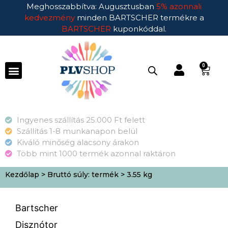
Meghosszabbítva: Augusztusban
5% azonnali
kedvezmény
minden BARTSCHER termékre a
BARTSCHER
kuponkóddal.
0
Ingyenes szállítás 25.000 Ft felett
Szállítás 1-8 munkanapon belül
Kiváló minőség alacsony árakon
Több mint 1000 termék azonnal raktáron
Kezdőlap
> Bruttó súly: termék > 3.55 kg
Bartscher
Disznótor