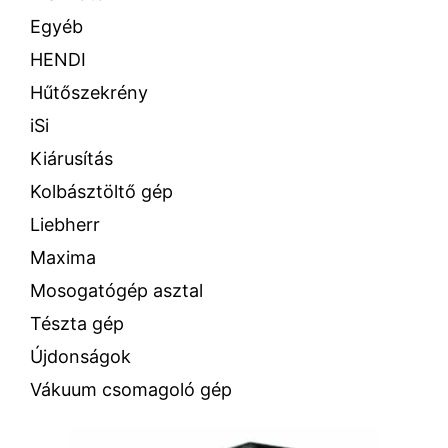
Egyéb
HENDI
Hűtőszekrény
iSi
Kiárusítás
Kolbásztöltő gép
Liebherr
Maxima
Mosogatógép asztal
Tészta gép
Újdonságok
Vákuum csomagoló gép