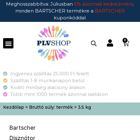
Meghosszabbítva: Júliusban
5% azonnali kedvezmény
minden BARTSCHER termékre a
BARTSCHER
kuponkóddal.
0
Ingyenes szállítás 25.000 Ft felett
Szállítás 1-8 munkanapon belül
Kiváló minőség alacsony árakon
Több mint 1000 termék azonnal raktáron
Kezdőlap
> Bruttó súly: termék > 3.5 kg
Bartscher
Disznótor