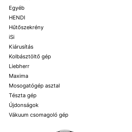
Egyéb
HENDI
Hűtőszekrény
iSi
Kiárusítás
Kolbásztöltő gép
Liebherr
Maxima
Mosogatógép asztal
Tészta gép
Újdonságok
Vákuum csomagoló gép