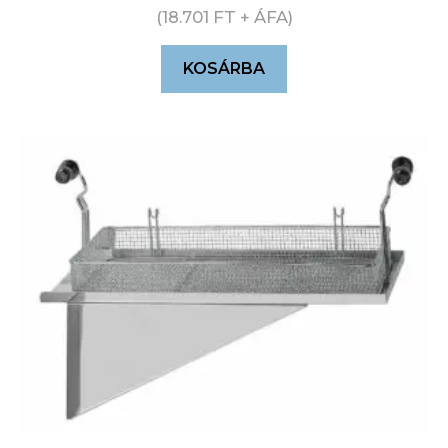
(
18.701
FT
+ ÁFA)
KOSÁRBA