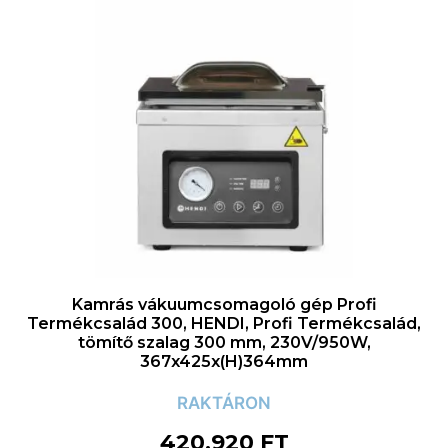
Kamrás vákuumcsomagoló gép Profi
Termékcsalád 300, HENDI, Profi Termékcsalád,
tömítő szalag 300 mm, 230V/950W,
367x425x(H)364mm
RAKTÁRON
420.920
FT