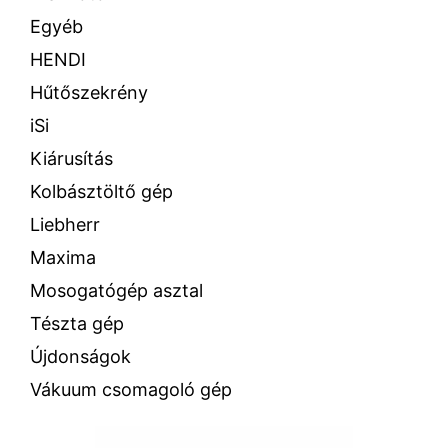
Egyéb
HENDI
Hűtőszekrény
iSi
Kiárusítás
Kolbásztöltő gép
Liebherr
Maxima
Mosogatógép asztal
Tészta gép
Újdonságok
Vákuum csomagoló gép