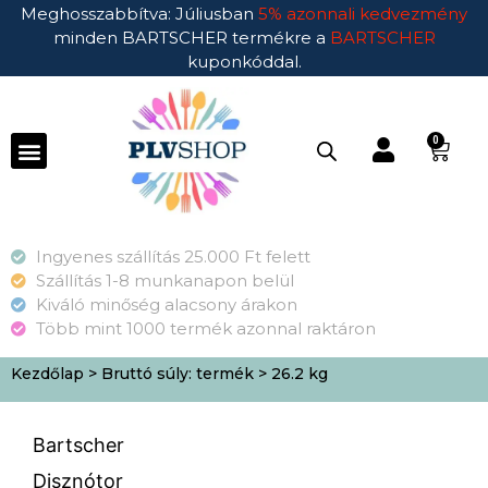
Meghosszabbítva: Júliusban
5% azonnali kedvezmény
minden BARTSCHER termékre a
BARTSCHER
kuponkóddal.
0
Ingyenes szállítás 25.000 Ft felett
Szállítás 1-8 munkanapon belül
Kiváló minőség alacsony árakon
Több mint 1000 termék azonnal raktáron
Kezdőlap
> Bruttó súly: termék > 26.2 kg
Bartscher
Disznótor